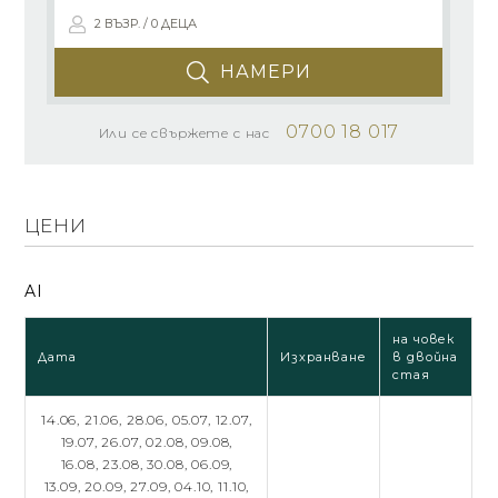
2 ВЪЗР. / 0 ДЕЦА
НАМЕРИ
0700 18 017
Или се свържете с нас
ЦЕНИ
AI
на човек
Дата
Изхранване
в двойна
стая
14.06,
21.06,
28.06,
05.07,
12.07,
19.07,
26.07,
02.08,
09.08,
16.08,
23.08,
30.08,
06.09,
13.09,
20.09,
27.09,
04.10,
11.10,