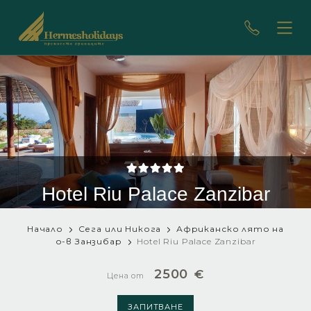
Hotel Riu Palace Zanzibar
Начало
Сега или Никога
Африканско лято на
о-в Занзибар
Hotel Riu Palace Zanzibar
2500
€
Цена от
ЗАПИТВАНЕ