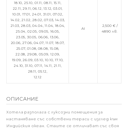
18.10,
25.10,
01.11,
08.11,
15.11,
22.11,
29.11,
06.12,
13.12,
03.01,
10.01,
17.01,
24.01,
31.01,
07.02,
14.02,
21.02,
28.02,
07.03,
14.03,
21.03,
28.03,
04.04,
11.04,
18.04,
2,500 € /
AI
25.04,
02.05,
09.05,
16.05,
4890 лв.
23.05,
30.05,
06.06,
13.06,
20.06,
27.06,
04.07,
11.07,
18.07,
25.07,
01.08,
08.08,
15.08,
22.08,
29.08,
05.09,
12.09,
19.09,
26.09,
03.10,
10.10,
17.10,
24.10,
31.10,
07.11,
14.11,
21.11,
28.11,
05.12,
12.12
ОПИСАНИЕ
Хотела разполага с луксозни помещения за
настаняване със собствени тераси с изглед към
Индийския океан. Стаите се отличават със своя