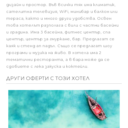
дизайн и простор. Във всички тях има климатик,
сателитна телевизия, WiFi, минибар и балкон или
тераса, както и много други удобства. Освен
това хотелът разполага с вили с частни басейни
и градина. Има 3 басейна, фитнес център, спа
център, център за гмуркане, бар. Предлагат се
каяк и стенд ап падъл. Също се предлагат шоу
програми и музика на живо. В хотела има 2
тематични ресторанта, а в бара може да се
сдобиете с лека закуска и коктейли.
ДРУГИ ОФЕРТИ С ТОЗИ ХОТЕЛ