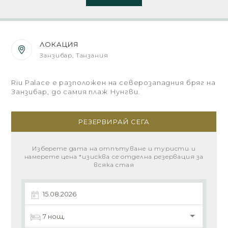
ЛОКАЦИЯ
Занзибар, Танзания
Riu Palace е разположен на северозападния бряг на
Занзибар, до самия плаж Нунгви.
РЕЗЕРВИРАЙ СЕГА
Изберете дата на отпътуване и туристи и
намерете цена *изисква се отделна резервация за
всяка стая