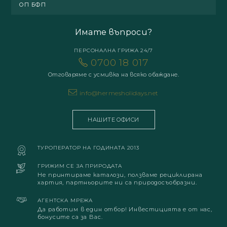
ОП БФП
Имате въпроси?
ПЕРСОНАЛНА ГРИЖА 24/7
0700 18 017
Отговаряме с усмивка на всяко обаждане.
info@hermesholidays.net
НАШИТЕ ОФИСИ
ТУРОПЕРАТОР НА ГОДИНАТА 2013
ГРИЖИМ СЕ ЗА ПРИРОДАТА
Не принтираме каталози, ползваме рециклирана
хартия, партньорите ни са природосъобразни.
АГЕНТСКА МРЕЖА
Да работим в един отбор! Инвестицията е от нас,
бонусите са за Вас.