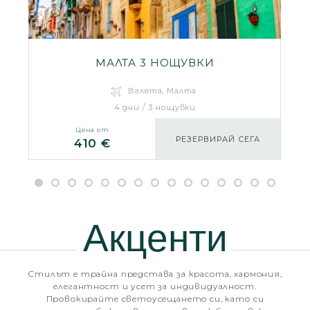
МАЛТА 3 НОЩУВКИ
Валета, Малта
4 дни / 3 нощувки
Цена от
РЕЗЕРВИРАЙ СЕГА
410 €
Акценти
Стилът е трайна представа за красота, хармония,
елегантност и усет за индивидуалност.
Провокирайте светоусещането си, като си