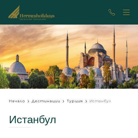
Начало
Дестинации
Турция
Истанбул
Истанбул