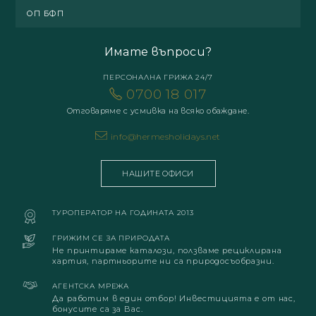
ОП БФП
Имате въпроси?
ПЕРСОНАЛНА ГРИЖА 24/7
0700 18 017
Отговаряме с усмивка на всяко обаждане.
info@hermesholidays.net
НАШИТЕ ОФИСИ
ТУРОПЕРАТОР НА ГОДИНАТА 2013
ГРИЖИМ СЕ ЗА ПРИРОДАТА
Не принтираме каталози, ползваме рециклирана
хартия, партньорите ни са природосъобразни.
АГЕНТСКА МРЕЖА
Да работим в един отбор! Инвестицията е от нас,
бонусите са за Вас.