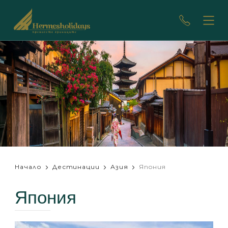
Начало
Дестинации
Азия
Япония
Япония