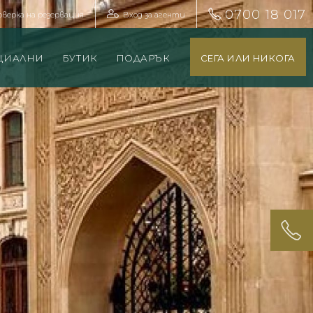
0700 18 017
оверка на резервация
Вход за агенти
ЦИАЛНИ
БУТИК
ПОДАРЪК
СЕГА ИЛИ НИКОГА