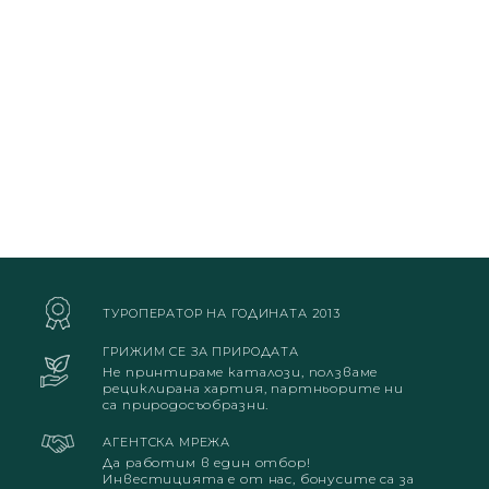
ТУРОПЕРАТОР НА ГОДИНАТА 2013
ГРИЖИМ СЕ ЗА ПРИРОДАТА
Не принтираме каталози, ползваме
рециклирана хартия, партньорите ни
са природосъобразни.
АГЕНТСКА МРЕЖА
Да работим в един отбор!
Инвестицията е от нас, бонусите са за