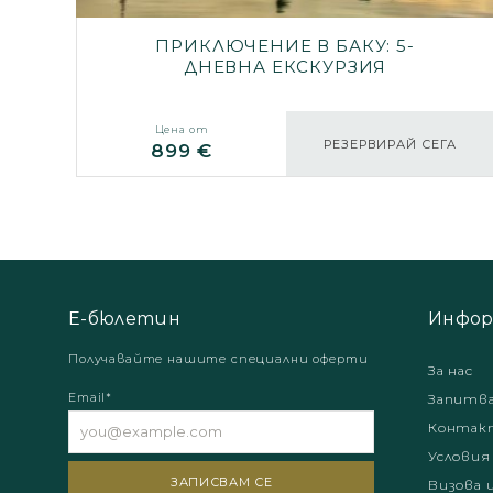
ПРИКЛЮЧЕНИЕ В БАКУ: 5-
ДНЕВНА ЕКСКУРЗИЯ
Цена от
РЕЗЕРВИРАЙ СЕГА
899 €
Е-бюлетин
Инфор
Получавайте нашите специални оферти
За нас
Email*
Запитв
Контак
Условия
Визова 