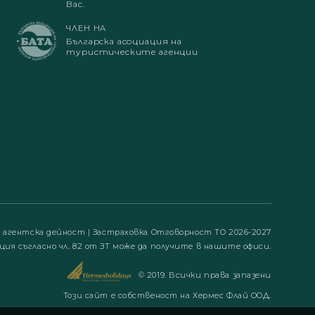
Вас.
ЧЛЕН НА
Българска асоциация на
туристическите агенции
а агентска дейност
|
Застраховка Отговорност ТО 2026-2027
ция съгласно чл. 82 от ЗТ може да получите в нашите офиси.
© 2019. Всички права запазени
Този сайт е собственост на Хермес Флай ООД.