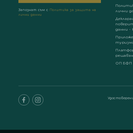
Политик
Запознат съм с
Политика за защита на
лични д
лични данни
Деклара
поверит
данни - 
Приложе
туризм
Платфор
решаван
ОП БФП
Удостоверен