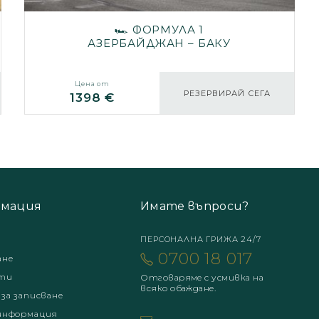
🏎️ ФОРМУЛА 1
АЗЕРБАЙДЖАН – БАКУ
Цена от
РЕЗЕРВИРАЙ СЕГА
1398 €
мация
Имате въпроси?
ПЕРСОНАЛНА ГРИЖА 24/7
0700 18 017
ане
ти
Отговаряме с усмивка на
всяко обаждане.
 за записване
информация