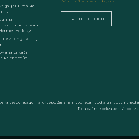
info@hermesholidays.net
а за защита на
анни
НАШИТЕ ОФИСИ
ция за
елност на лични
Hermes Holidays
ние 2 от закона за
а
ма за онлайн
е на спорове
ие за регистрация за извършване на туроператорска и туристическ
Този сайт е рекламен. Информа