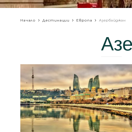
Начало
Дестинации
Европа
Азербайджан
Аз