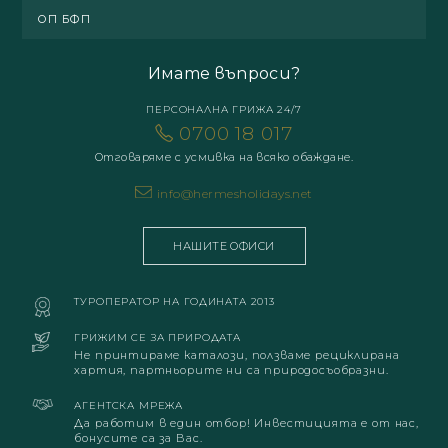
ОП БФП
Имате въпроси?
ПЕРСОНАЛНА ГРИЖА 24/7
0700 18 017
Отговаряме с усмивка на всяко обаждане.
info@hermesholidays.net
НАШИТЕ ОФИСИ
ТУРОПЕРАТОР НА ГОДИНАТА 2013
ГРИЖИМ СЕ ЗА ПРИРОДАТА
Не принтираме каталози, ползваме рециклирана
хартия, партньорите ни са природосъобразни.
АГЕНТСКА МРЕЖА
Да работим в един отбор! Инвестицията е от нас,
бонусите са за Вас.