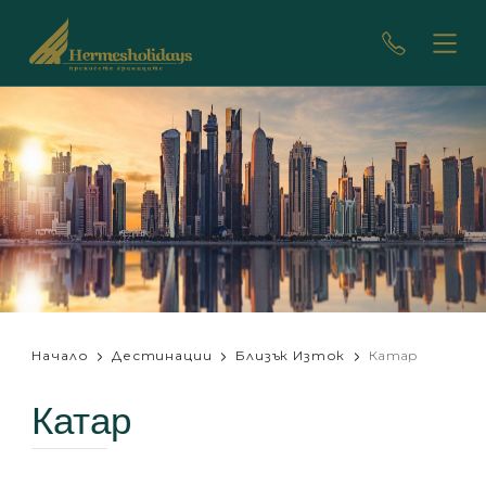
Начало
Дестинации
Близък Изток
Катар
Катар