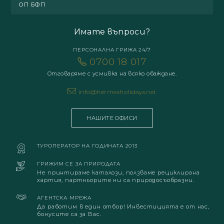
ОП БФП
Имате въпроси?
ПЕРСОНАЛНА ГРИЖА 24/7
0700 18 017
Отговаряме с усмивка на всяко обаждане.
info@hermesholidays.net
НАШИТЕ ОФИСИ
ТУРОПЕРАТОР НА ГОДИНАТА 2013
ГРИЖИМ СЕ ЗА ПРИРОДАТА
Не принтираме каталози, ползваме рециклирана
хартия, партньорите ни са природосъобразни.
АГЕНТСКА МРЕЖА
Да работим в един отбор! Инвестицията е от нас,
бонусите са за Вас.