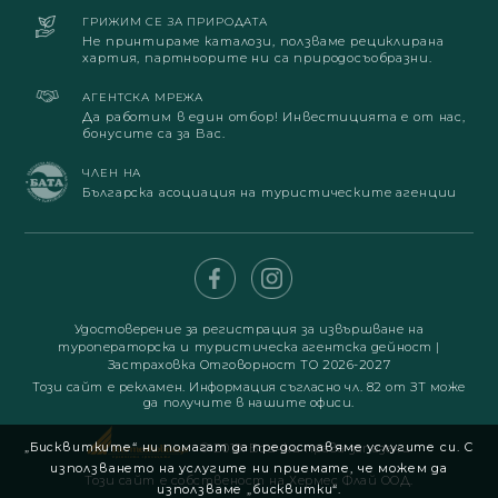
ГРИЖИМ СЕ ЗА ПРИРОДАТА
Не принтираме каталози, ползваме рециклирана
хартия, партньорите ни са природосъобразни.
АГЕНТСКА МРЕЖА
Да работим в един отбор! Инвестицията е от нас,
бонусите са за Вас.
ЧЛЕН НА
Българска асоциация на туристическите агенции
Удостоверение за регистрация за извършване на
туроператорска и туристическа агентска дейност
|
Застраховка Отговорност ТО 2026-2027
Този сайт е рекламен. Информация съгласно чл. 82 от ЗТ може
да получите в нашите офиси.
„Бисквитките“ ни помагат да предоставяме услугите си. С
© 2019. Всички права запазени
използването на услугите ни приемате, че можем да
Този сайт е собственост на Хермес Флай ООД.
използваме „бисквитки“.