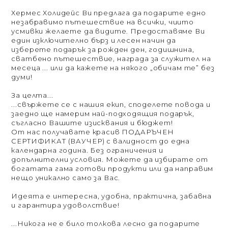
Хермес Холидейс Ви предлага да подарите едно
незабравимо пътешествие на всички, чиито
усмивки желаете да видите. Предоставяме Ви
един изключително бърз и лесен начин да
изберете подарък за рожден ден, годишнина,
сватбено пътешествие, награда за служител на
месеца ... или да кажете на някого „обичам те” без
думи!
За целта...
...свържете се с нашия екип, споделете повода и
заедно ще намерим най-подходящия подарък,
съгласно Вашите изисквания и бюджет!
От нас получавате красив ПОДАРЪЧЕН
СЕРТИФИКАТ (ВАУЧЕР) с валидност до една
календарна година. Без ограничения и
допълнителни условия. Можете да избирате от
богатата гама готови продукти или да направим
нещо уникално само за Вас.
Идеята е интересна, удобна, практична, забавна
и гарантира удоволствие!
...Никога не е било толкова лесно да подарите