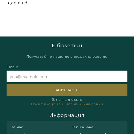
щастие!
Е-бюлетин
Получавайте нашите специални оферти
Email*
Запознат съм с
Политика за защита на лични данни
Информация
За нас
Запитване