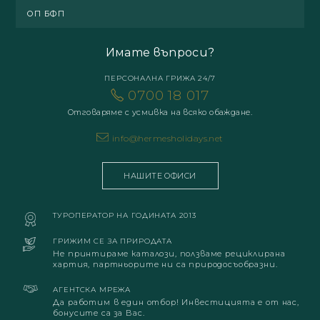
ОП БФП
Имате въпроси?
ПЕРСОНАЛНА ГРИЖА 24/7
0700 18 017
Отговаряме с усмивка на всяко обаждане.
info@hermesholidays.net
НАШИТЕ ОФИСИ
ТУРОПЕРАТОР НА ГОДИНАТА 2013
ГРИЖИМ СЕ ЗА ПРИРОДАТА
Не принтираме каталози, ползваме рециклирана
хартия, партньорите ни са природосъобразни.
АГЕНТСКА МРЕЖА
Да работим в един отбор! Инвестицията е от нас,
бонусите са за Вас.