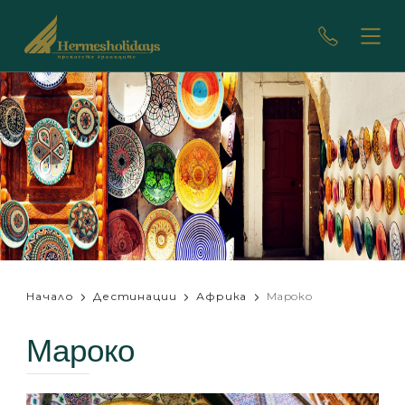
Начало
Дестинации
Африка
Мароко
Мароко