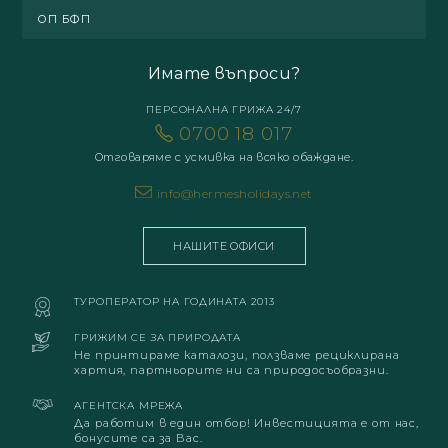
ОП БФП
Имате въпроси?
ПЕРСОНАЛНА ГРИЖА 24/7
0700 18 017
Отговаряме с усмивка на всяко обаждане.
info@hermesholidays.net
НАШИТЕ ОФИСИ
ТУРОПЕРАТОР НА ГОДИНАТА 2013
ГРИЖИМ СЕ ЗА ПРИРОДАТА
Не принтираме каталози, ползваме рециклирана
хартия, партньорите ни са природосъобразни.
АГЕНТСКА МРЕЖА
Да работим в един отбор! Инвестицията е от нас,
бонусите са за Вас.