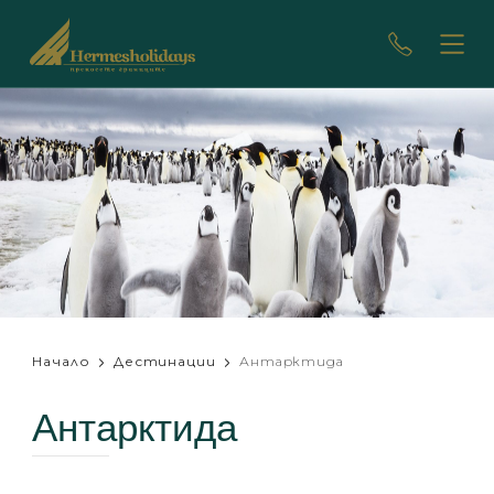
Начало
Дестинации
Антарктида
Антарктида