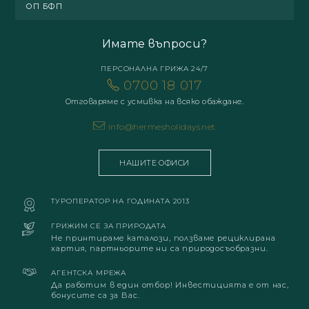
ОП БФП
Имате въпроси?
ПЕРСОНАЛНА ГРИЖА 24/7
0700 18 017
Отговаряме с усмивка на всяко обаждане.
info@hermesholidays.net
НАШИТЕ ОФИСИ
ТУРОПЕРАТОР НА ГОДИНАТА 2013
ГРИЖИМ СЕ ЗА ПРИРОДАТА
Не принтираме каталози, ползваме рециклирана
хартия, партньорите ни са природосъобразни.
АГЕНТСКА МРЕЖА
Да работим в един отбор! Инвестицията е от нас,
бонусите са за Вас.