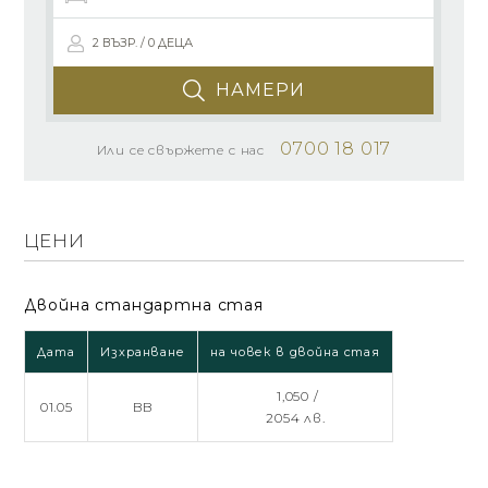
2 ВЪЗР. / 0 ДЕЦА
НАМЕРИ
0700 18 017
Или се свържете с нас
ЦЕНИ
Двойна стандартна стая
Дата
Изхранване
на човек в двойна стая
1,050 /
01.05
BB
2054 лв.