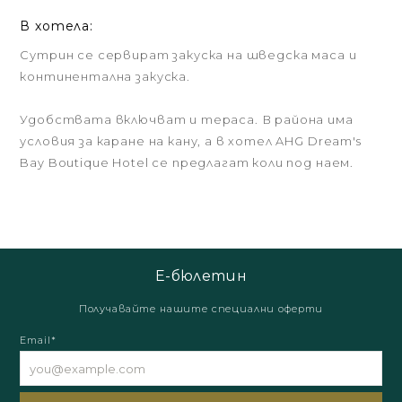
В хотела:
Сутрин се сервират закуска на шведска маса и
континентална закуска.
Удобствата включват и тераса. В района има
условия за каране на кану, а в хотел AHG Dream's
Bay Boutique Hotel се предлагат коли под наем.
Е-бюлетин
Получавайте нашите специални оферти
Email*