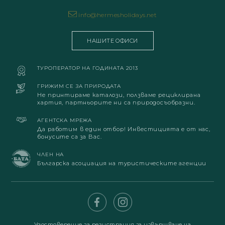
info@hermesholidays.net
НАШИТЕ ОФИСИ
ТУРОПЕРАТОР НА ГОДИНАТА 2013
ГРИЖИМ СЕ ЗА ПРИРОДАТА
Не принтираме каталози, ползваме рециклирана
хартия, партньорите ни са природосъобразни.
АГЕНТСКА МРЕЖА
Да работим в един отбор! Инвестицията е от нас,
бонусите са за Вас.
ЧЛЕН НА
Българска асоциация на туристическите агенции
Удостоверение за регистрация за извършване на