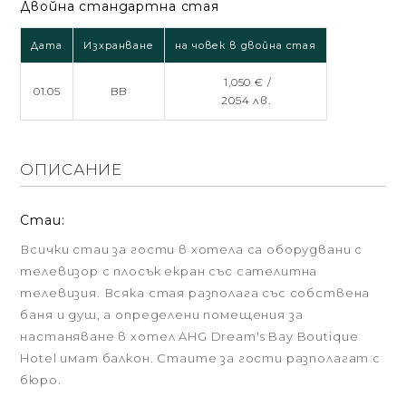
Двойна стандартна стая
Дата
Изхранване
на човек в двойна стая
1,050 € /
01.05
BB
2054 лв.
ОПИСАНИЕ
Стаи:
Всички стаи за гости в хотела са оборудвани с
телевизор с плосък екран със сателитна
телевизия. Всяка стая разполага със собствена
баня и душ, а определени помещения за
настаняване в хотел AHG Dream's Bay Boutique
Hotel имат балкон. Стаите за гости разполагат с
бюро.