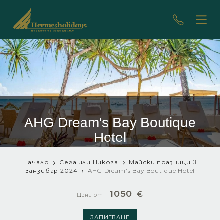
AHG Dream's Bay Boutique
Hotel
Начало
Сега или Никога
Майски празници в
Занзибар 2024
AHG Dream's Bay Boutique Hotel
1050
€
Цена от
ЗАПИТВАНЕ