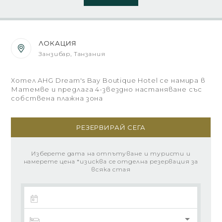
ЛОКАЦИЯ
Занзибар, Танзания
Хотел AHG Dream's Bay Boutique Hotel се намира в
Матемве и предлага 4-звездно настаняване със
собствена плажна зона
РЕЗЕРВИРАЙ СЕГА
Изберете дата на отпътуване и туристи и
намерете цена *изисква се отделна резервация за
всяка стая