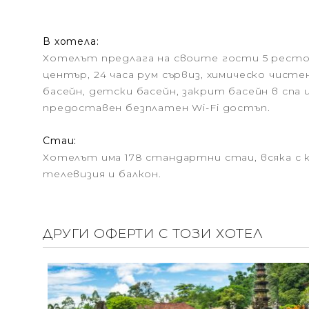
В хотела:
Хотелът предлага на своите гости 5 рестор
център, 24 часа рум сървиз, химическо чисте
басейн, детски басейн, закрит басейн в спа 
предоставен безплатен Wi-Fi достъп.
Стаи:
Хотелът има 178 стандартни стаи, всяка с к
телевизия и балкон.
ДРУГИ ОФЕРТИ С ТОЗИ ХОТЕЛ