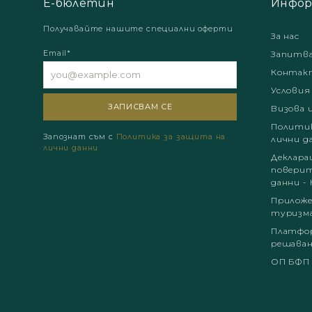
Е-бюлетин
Инфор
Получавайте нашите специални оферти
За нас
Email*
Запитв
Контак
Условия
Визова 
Политик
Запознат съм с
Политика за защита на
лични д
лични данни
Деклара
поверит
данни - 
Приложе
туризм
Платфор
решаван
ОП БФП