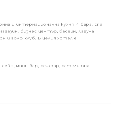
на и интернационална кухня, 4 бара, спа
агазин, бизнес център, басейн, лагуна
н и голф клуб. В целия хотел е
 сейф, мини бар, сешоар, сателитна