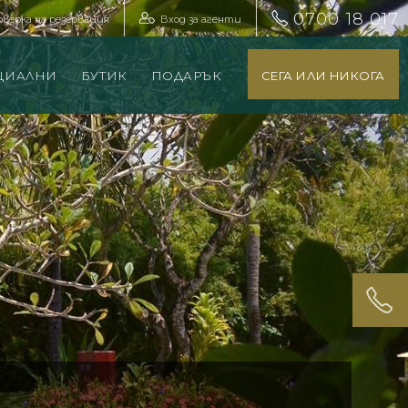
0700 18 017
оверка на резервация
Вход за агенти
ЦИАЛНИ
БУТИК
ПОДАРЪК
СЕГА ИЛИ НИКОГА