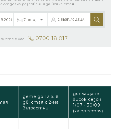
се отделна резервация за всяка стая
2 ВЪЗР. / 0 ДЕЦА
0700 18 017
ържете с нас
доплащане
дете до 12 г. в
висок сезон
тая
дв. стая с 2-ма
1/07 - 30/09
възрастни
(за престоя)