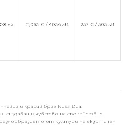
08 лв.
2,063 € /
4036 лв.
257 € /
503 лв.
чевия и красив бряг Nusa Dua.
ни, създаващи чувство на спокойствие.
 в разнообразието от култури на екзотичен