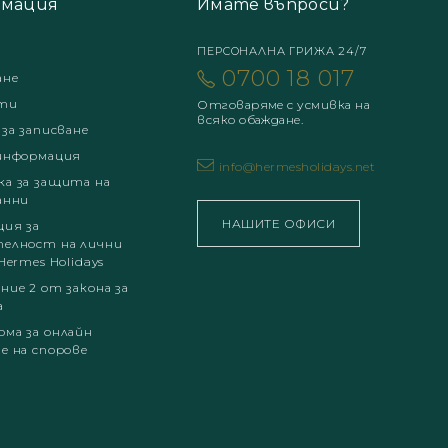
мация
Имате въпроси?
ПЕРСОНАЛНА ГРИЖА 24/7
0700 18 017
ане
ти
Отговаряме с усмивка на
всяко обаждане.
 за записване
информация
info@hermesholidays.net
а за защита на
анни
НАШИТЕ ОФИСИ
ция за
елност на лични
Hermes Holidays
ние 2 от закона за
а
ма за онлайн
е на спорове