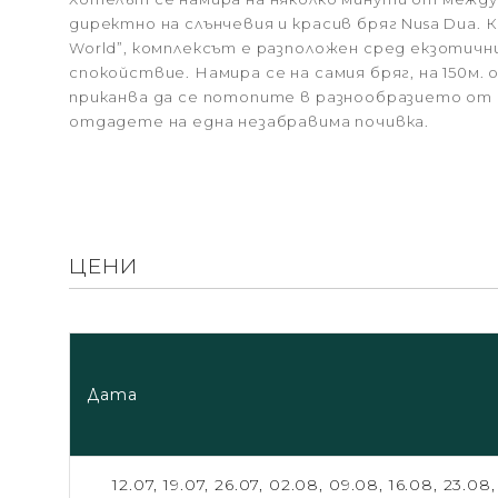
директно на слънчевия и красив бряг Nusa Dua. К
World”, комплексът е разположен сред екзотичн
спокойствие. Намира се на самия бряг, на 150м.
приканва да се потопите в разнообразието от к
отдадете на една незабравима почивка.
ЦЕНИ
Дата
12.07,
19.07,
26.07,
02.08,
09.08,
16.08,
23.08,