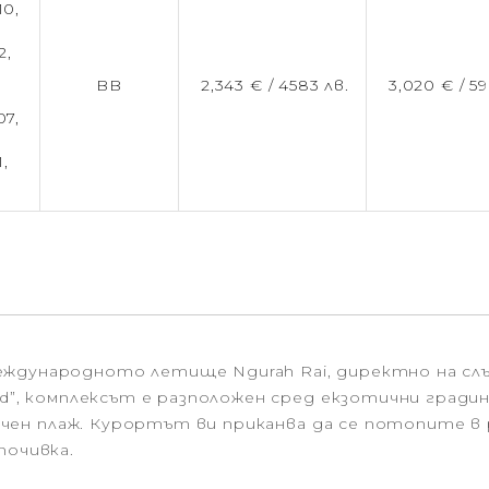
10,
2,
BB
2,343 € /
4583 лв.
3,020 € /
59
07,
,
1,
ждународното летище Ngurah Rai, директно на слън
rld”, комплексът е разположен сред екзотични гради
пясъчен плаж. Курортът ви приканва да се потопите
почивка.