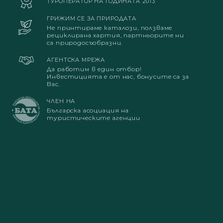
ТУРОПЕРАТОР НА ГОДИНАТА 2013
ГРИЖИМ СЕ ЗА ПРИРОДАТА
Не принтираме каталози, ползваме
рециклирана хартия, партньорите ни
са природосъобразни.
АГЕНТСКА МРЕЖА
Да работим в един отбор!
Инвестицията е от нас, бонусите са за
Вас.
ЧЛЕН НА
Българска асоциация на
туристическите агенции