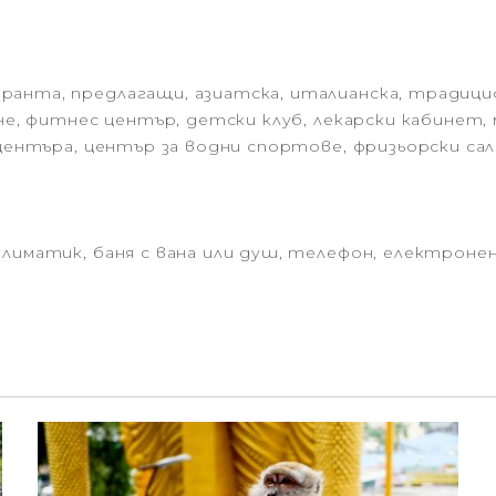
анта, предлагащи, азиатска, италианска, традицион
не, фитнес център, детски клуб, лекарски кабинет, м
центъра, център за водни спортове, фризьорски сало
лиматик, баня с вана или душ, телефон, електронен