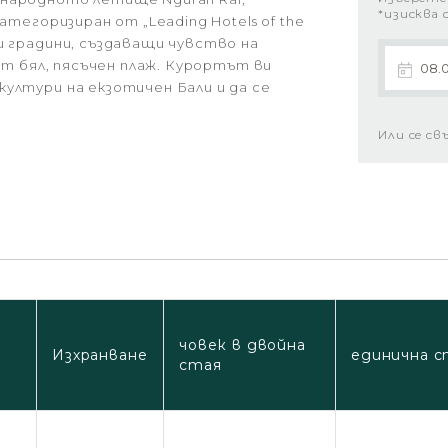
*изисква 
атегоризиран от „Leading Hotels of the
и градини, създаващи чувство на
 от бял, пясъчен плаж. Курортът ви
ултури на екзотичен Бали и да се
Или се св
човек в двойна
Изхранване
единична с
стая