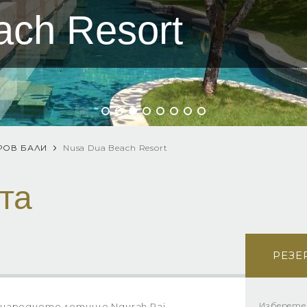
ch Resort
РОВ БАЛИ
Nusa Dua Beach Resort
та
РЕЗЕ
Изберете
народното летище Ngurah Rai,