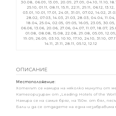
30.08,
06.09,
13.09,
20.09,
27.09,
04.10,
11.10,
18.
25.10,
01.11,
08.11,
15.11,
22.11,
29.11,
06.12,
13.12,
03.01,
10.01,
17.01,
24.01,
31.01,
07.02,
14.02,
21.0
28.02,
07.03,
14.03,
21.03,
28.03,
04.04,
11.04,
18.04,
25.04,
02.05,
09.05,
16.05,
23.05,
30.05,
06.06,
13.06,
20.06,
27.06,
04.07,
11.07,
18.07,
25.
01.08,
08.08,
15.08,
22.08,
29.08,
05.09,
12.09
19.09,
26.09,
03.10,
10.10,
17.10,
24.10,
31.10,
07.1
14.11,
21.11,
28.11,
05.12,
12.12
ОПИСАНИЕ
Местоположение:
Хотелът се намира на няколко минути от ме
Категоризиран от „Leading Hotels of the Wo
Намира се на самия бряг, на 150м. от бял, 
Бали и да се отдадете на една незабравима 