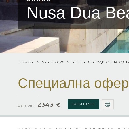
Nusa Dua Bea
Начало
Лято 2020
Бали
СЪБУДИ СЕ НА ОСТ
Специална офер
2343
€
ЗАПИТВАНЕ
Цена от
Хотелът се намира на няколко минути от между