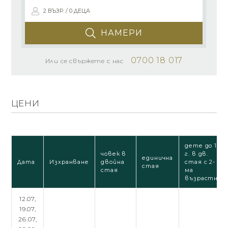
2 ВЪЗР. / 0 ДЕЦА
НАМЕРИ
0700 18 017
Или се свържете с нас
ЦЕНИ
дете до 12
човек в
г. в дв.
единична
Дата
Изхранване
двойна
стая с 2-
стая
стая
ма
възрастни
12.07,
19.07,
26.07,