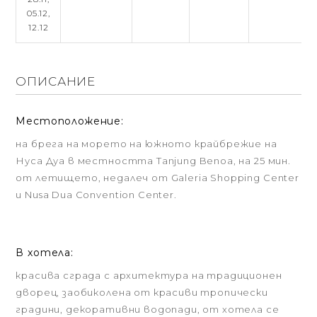
05.12,
12.12
ОПИСАНИЕ
Местоположение:
на брега на морето на южното крайбрежие на
Нуса Дуа в местността Tanjung Benoa, на 25 мин.
от летището, недалеч от Galeria Shopping Center
и Nusa Dua Convention Center.
В хотела:
красива сграда с архитектура на традиционен
дворец, заобиколена от красиви тропически
градини, декоративни водопади, от хотела се