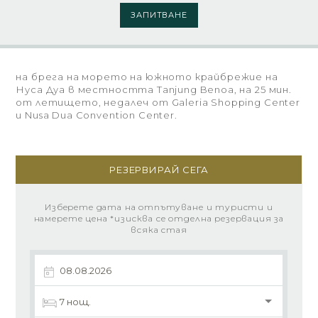
ЗАПИТВАНЕ
на брега на морето на южното крайбрежие на
Нуса Дуа в местността Tanjung Benoa, на 25 мин.
от летището, недалеч от Galeria Shopping Center
и Nusa Dua Convention Center.
РЕЗЕРВИРАЙ СЕГА
Изберете дата на отпътуване и туристи и
намерете цена *изисква се отделна резервация за
всяка стая