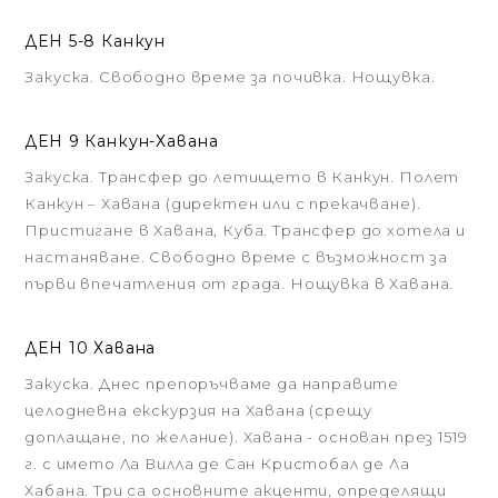
ДЕН 5-8 Канкун
Закуска. Свободно време за почивка. Нощувка.
ДЕН 9 Канкун-Хавана
Закуска. Трансфер до летището в Канкун. Полет
Канкун – Хавана (директен или с прекачване).
Пристигане в Хавана, Куба. Трансфер до хотела и
настаняване. Свободно време с възможност за
първи впечатления от града. Нощувка в Хавана.
ДЕН 10 Хавана
Закуска. Днес препоръчваме да направите
целодневна екскурзия на Хавана (срещу
доплащане, по желание). Хавана - основан през 1519
г. с името Ла Вилла де Сан Кристобал де Ла
Хабана. Три са основните акценти, определящи