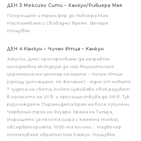
ДЕН 3 Мексико Сити – Канкун/Ривиера Мая
Посрещане и трансфер до Ривиера Мая.
Настаняване и свободно време. Вечеря.
Нощувка.
ДЕН 4 Канкун – Чичен Итца – Канкун
Закуска. Днес препоръчваме да направте
целодневна екскурзия до най-внушителния
церемониален център на маите – Чичен-Итца
(срещу доплащане, по желание) – едно от новите
7 чудеса на света, който изживява своя разцвет
в началото на VII в. и просъществува до XIII в. Тук
разглеждате Пирамидата/Храм на бога Кукулкан,
Червения трон на Ягуара, Храма на Тигъра,
Игрището за пелота (игра с каменна топка),
обсерваторията, 1000-та колони … Надвечер
отпътуване обратно към Канкун. Нощувка.