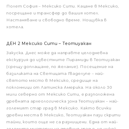
Полет София – Мексико Сити. Кацане в Мексико,
посрещане и трансфер до вашия хотел.
Настаняване и свободно време. Нощувка в
хотела.
ДЕН 2 Мексико Сити – Теотиуакан
Закуска. Днес може да направте целодневна
екскурзия до известните Пирамиди в Теотиуакан
(срещу доплащане, по желание). Посещение на
базиликата на Светицата Гваделупе – най-
святото място в Мексико, средище на
поклонници от Латинска Америка. На около 30
мили северно от Мексико Сити, е разположена
древната археологическа зона Теотиуакан – най-
големият стар град в Мексико. Както всички
древни места в Мексико, Теотиуакан пази скрити
тайни, които още не са разнищени. Една от най-
големите мистерии на древния град е, че никой