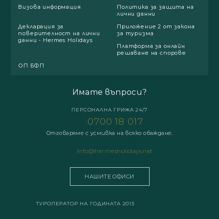
Визова информация
Политика за защита на
лични данни
Декларация за
Приложение 2 от закона
поверителност на лични
за туризма
данни - Hermes Holidays
Платформа за онлайн
решаване на спорове
ОП БФП
Имате въпроси?
ПЕРСОНАЛНА ГРИЖА 24/7
0700 18 017
Отговаряме с усмивка на всяко обаждане.
info@hermesholidays.net
НАШИТЕ ОФИСИ
ТУРОПЕРАТОР НА ГОДИНАТА 2013