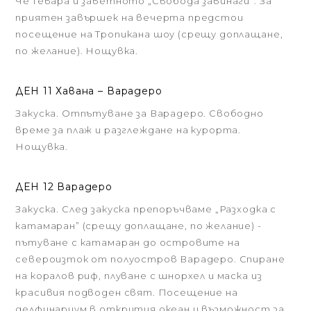
Че Гевара и заветното „Свобода завинаги”. За
приятен завършек на вечерта предстои
посещение на Тропикана шоу (срещу доплащане,
по желание). Нощувка.
ДЕН 11 Хавана – Варадеро
Закуска. Отпътуване за Варадеро. Свободно
време за плаж и разглеждане на курорта.
Нощувка.
ДЕН 12 Варадеро
Закуска. След закуска препоръчваме „Разходка с
катамаран” (срещу доплащане, по желание) -
пътуване с катамаран до островите на
североизток от полуостров Варадеро. Спиране
на коралов риф, плуване с шнорхел и маска из
красивия подводен свят. Посещение на
делфинариум в открития океан и възможност за