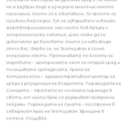
не е разбрал къде е изчезнало многочисленото
население, което го е обитавало. Те просто се
изгубили безследно. Тук се извършвали човешки
жертвопринушения, най-често във връзка с
астрономически събития. Днес може да се
докоснете до боговете, които са навсякъде
около вас. Вярва се, че Теотиуакан е силно
енергийно място. Преминавате по Алеята на
мъртвите – централната част на стария град и
посещавате Цитаделата, Храма на
Кетцалкоатъл – административния център на
града и резиденция на владетеля, Пирамидата на
Слънцето – третата по големина пирамида в
света, от чиито връх се разкриват прекрасни
пейзажи, Пирамидата на Луната – построена в
северният край на Теотиуакан. Връщане в
хотела. Нощувка.