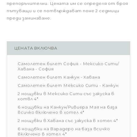
препоръчителни. Цената им се определя от броя
пътуващи и се потвърждават поне 2 седмици
преди заминаване.
ЦЕНАТА ВКЛЮЧВА
Самолетен билет София - Мексико Сити/
Хавана - София
Самолетен билет Канкун - Хавана
Самолетен билет Мексико Сити - Канкун
2 нощувки в Мексико Сити със закуска в
хотвл 4*
6 нощувки на Канкун/Ривиера Мая на база
всичко включено в хотел 4*
2 нощувки в Хавана със закуска в хотел 4*
6 нощувки на Варадеро на база всичко
включено в хотел 4*