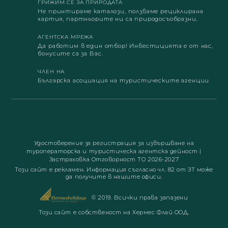
ГРИЖИМ СЕ ЗА ПРИРОДАТА
Не принтираме каталози, ползваме рециклирана
хартия, партньорите ни са природосъобразни.
АГЕНТСКА МРЕЖА
Да работим в един отбор! Инвестицията е от нас,
бонусите са за Вас.
ЧЛЕН НА
Българска асоциация на туристическите агенции
Удостоверение за регистрация за извършване на
туроператорска и туристическа агентска дейност
|
Застраховка Отговорност ТО 2026-2027
Този сайт е рекламен. Информация съгласно чл. 82 от ЗТ може
да получите в нашите офиси.
© 2019. Всички права запазени
Този сайт е собственост на Хермес Флай ООД.