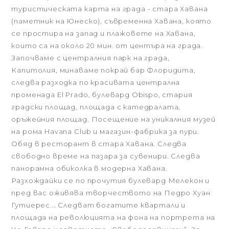
туристическата карта на града - стара Хавана
(паметник на Юнеско), съвременна Хавана, която
се простира на запад и плажовете на Хавана,
които са на около 20 мин. от центъра на града.
Започваме с централния парк на града,
Капитолия, минаваме покрай бар Флоридита,
следва разходка по красивата централна
променада El Prado, булевард Obispo, стария
градски площад, площада с катедралата,
оръжейния площад. Посещение на уникалния музей
на рома Havana Club и магазин-фабрика за пури.
Oбяд в ресторант в стара Хавана. Следва
свободно време на пазара за сувенири. Следва
панорамна обиколка в модерна Хавана.
Разхождайки се по прочутия булевард Мелекон и
пред вас оживява творчеството на Педро Хуан
Гутиерес... Следват богатите квартали и
площада на революцията на фона на портрета на