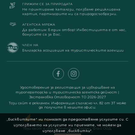
ГРИЖИМ СЕ ЗА ПРИРОДАТА
Не принтираме каталози, ползваме рециклирана
хартия, партньорите ни са природосъобразни.
АГЕНТСКА МРЕЖА
Да работим в един отбор! Инвестицията е от нас,
бонусите са за Вас.
ЧЛЕН НА
Българска асоциация на туристическите агенции
Удостоверение за регистрация за извършване на
туроператорска и туристическа агентска дейност
|
Застраховка Отговорност ТО 2026-2027
Този сайт е рекламен. Информация съгласно чл. 82 от ЗТ може
да получите в нашите офиси.
„Бисквитките“ ни помагат да предоставяме услугите си. С
© 2019. Всички права запазени
използването на услугите ни приемате, че можем да
Този сайт е собственост на Хермес Флай ООД.
използваме „бисквитки“.