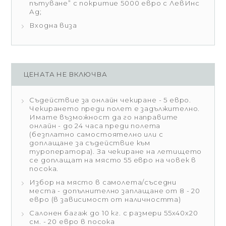
пътуване” с покритие 5000 евро с ЛевИнс
Ад;
Входна виза
ЦЕНАТА НЕ ВКЛЮЧВА
Съдействие за онлайн чекиране - 5 евро.
Чекирането преди полет е задължително.
Имате възможност да го направите
онлайн - до 24 часа преди полета
(безплатно самостоятелно или с
доплащане за съдействие към
туроператора). За чекиране на летището
се доплащат на място 55 евро на човек в
посока.
Избор на място в самолета/съседни
места - допълнително заплащане от 8 - 20
евро (в зависимост от наличността)
Салонен багаж до 10 кг. с размери 55х40х20
см. - 20 евро в посока