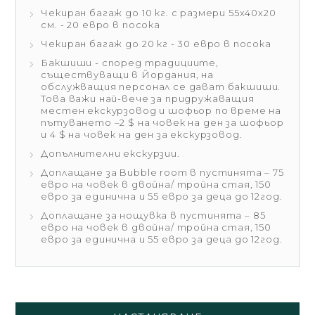
Чекиран багаж до 10 кг. с размери 55х40х20
см. - 20 евро в посока
Чекиран багаж до 20 кг - 30 евро в посока
Бакшиши - според традициите,
съществуващи в Йордания, на
обслужващия персонал се дават бакшиши.
Това важи най-вече за придружаващия
местен екскурзовод и шофьор по време на
пътуването –2 $ на човек на ден за шофьор
и 4 $ на човек на ден за екскурзовод.
Допълнителни екскурзии.
Доплащане за Bubble room в пустинята – 75
евро на човек в двойна/ тройна стая, 150
евро за единична и 55 евро за деца до 12год.
Доплащане за нощувка в пустинята – 85
евро на човек в двойна/ тройна стая, 150
евро за единична и 55 евро за деца до 12год.