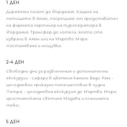
1 ДЕН
Директен полет до Йордания. Кацане на
летището в Аман, посрещане от представител
на фирмата партньор на туроператора в
Йордания. Трансфер до хотела, който сте
избрали в Аман или на Мъртво Море.
Настаняване и нощувка.
2-4 ДЕН
Свободни дни за развлечения и допълнителни
екскурзии - сафари в цветния каньон Вади Рам; -
целодневно приказно пътешествие в чудна
Петра; - целодневна екскурзия до Мъртво Море,
християнската светиня Мадаба и планината
Небо;
5 ДЕН