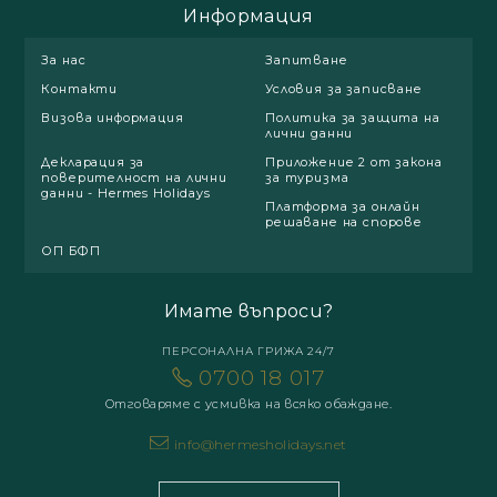
Информация
За нас
Запитване
Контакти
Условия за записване
Визова информация
Политика за защита на
лични данни
Декларация за
Приложение 2 от закона
поверителност на лични
за туризма
данни - Hermes Holidays
Платформа за онлайн
решаване на спорове
ОП БФП
Имате въпроси?
ПЕРСОНАЛНА ГРИЖА 24/7
0700 18 017
Отговаряме с усмивка на всяко обаждане.
info@hermesholidays.net