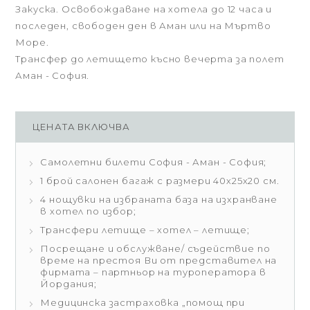
Закуска. Освобождаване на хотела до 12 часа и
последен, свободен ден в Аман или на Мъртво
Море.
Трансфер до летището късно вечерта за полет
Аман - София.
ЦЕНАТА ВКЛЮЧВА
Самолетни билети София - Аман - София;
1 брой салонен багаж с размери 40х25х20 см.
4 нощувки на избраната база на изхранване
в хотел по избор;
Трансфери летище – хотел – летище;
Посрещане и обслужване/ съдействие по
време на престоя Ви от представител на
фирмата – партньор на туроператора в
Йордания;
Медицинска застраховка „помощ при