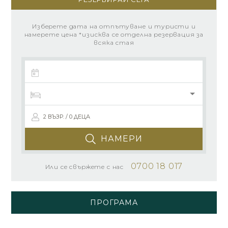
Изберете дата на отпътуване и туристи и
намерете цена *изисква се отделна резервация за
всяка стая
2 ВЪЗР. / 0 ДЕЦА
НАМЕРИ
0700 18 017
Или се свържете с нас
ПРОГРАМА