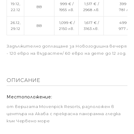
19.12,
999 € /
1,517 € /
399 € /
BB
22.12
1955 лв.
2968 лв.
781 лв.
26.12,
1,099 € /
1,617 € /
499 € /
BB
29.12
2150 лв.
3163 лв.
977 лв.
Задължително доплащане за Новогодишна вечеря
- 120 евро на възрастен/ 60 евро на дете до 12 год.
ОПИСАНИЕ
Местоположение:
от веригата Movenpick Resorts, разположен в
центъра на Акаба с прекрасна панорамна гледка
към Червено море