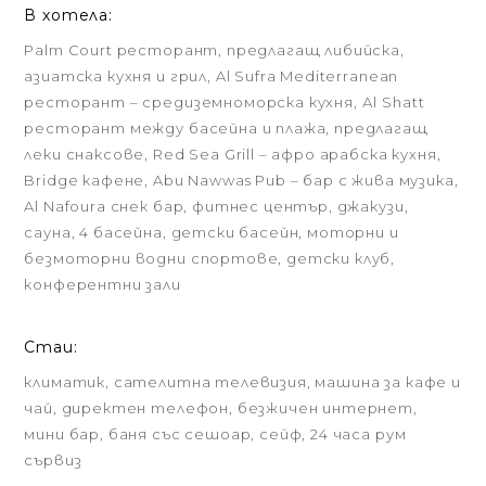
В хотела:
Palm Court ресторант, предлагащ либийска,
азиатска кухня и грил, Al Sufra Mediterranean
ресторант – средиземноморска кухня, Аl Shatt
ресторант между басейна и плажа, предлагащ
леки снаксове, Red Sea Grill – афро арабска кухня,
Bridge кафене, Abu Nawwas Pub – бар с жива музика,
Al Nafoura снек бар, фитнес център, джакузи,
сауна, 4 басейна, детски басейн, моторни и
безмоторни водни спортове, детски клуб,
конферентни зали
Стаи:
климатик, сателитна телевизия, машина за кафе и
чай, директен телефон, безжичен интернет,
мини бар, баня със сешоар, сейф, 24 часа рум
сървиз