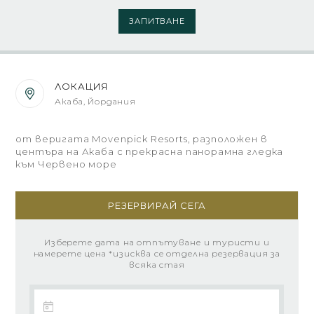
ЗАПИТВАНЕ
ЛОКАЦИЯ
Акаба, Йордания
от веригата Movenpick Resorts, разположен в
центъра на Акаба с прекрасна панорамна гледка
към Червено море
РЕЗЕРВИРАЙ СЕГА
Изберете дата на отпътуване и туристи и
намерете цена *изисква се отделна резервация за
всяка стая