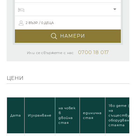
2 ВЪЗР. / 0 ДЕЦА
НАМЕРИ
0700 18 017
Или се свържете с нас
ЦЕНИ
1во дете (2-5.
на човек
на
в
единична
Дата
Изхранване
съществува
двойна
стая
оборудване н
стая
стаята