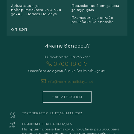
Декларация за
Приложение 2 от закона
поверителност на лични
за туризма
данни - Hermes Holidays
Платформа за онлайн
решаване на спорове
ОП БФП
Имате въпроси?
ПЕРСОНАЛНА ГРИЖА 24/7
0700 18 017
Отговаряме с усмивка на всяко обаждане.
info@hermesholidays.net
НАШИТЕ ОФИСИ
ТУРОПЕРАТОР НА ГОДИНАТА 2013
ГРИЖИМ СЕ ЗА ПРИРОДАТА
Не принтираме каталози, ползваме рециклирана
хартия, партньорите ни са природосъобразни.