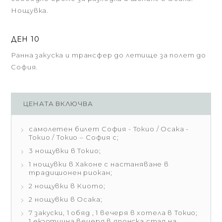
Нощувка.
ДЕН 10
Ранна закуска и трансфер до летище за полет до
София.
ЦЕНАТА ВКЛЮЧВА
самолетен билет София - Токио / Осака -
Токио / Токио – София с;
3 нощувки в Токио;
1 нощувки в Хаконе с настаняване в
традиционен риокан;
2 нощувки в Киото;
2 нощувки в Осака;
7 закуски, 1 обяд , 1 вечеря в хотела в Токио;
1 екзотична вечеря в японска стая на