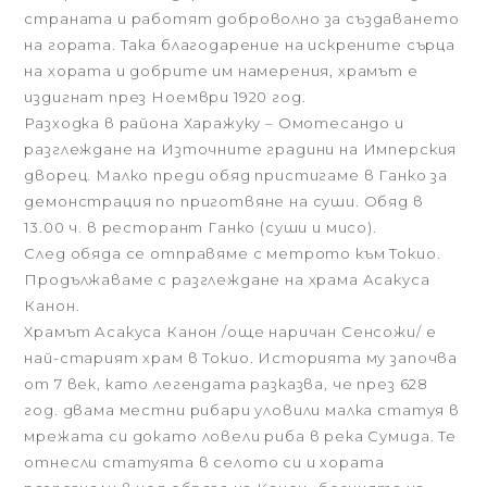
страната и работят доброволно за създаването
на гората. Така благодарение на искрените сърца
на хората и добрите им намерения, храмът е
издигнат през Ноември 1920 год.
Разходка в района Харажуку – Омотесандо и
разглеждане на Източните градини на Имперския
дворец. Малко преди обяд пристигаме в Ганко за
демонстрация по приготвяне на суши. Обяд в
13.00 ч. в ресторант Ганко (суши и мисо).
След обяда се отправяме с метрото към Токио.
Продължаваме с разглеждане на храма Асакуса
Канон.
Храмът Асакуса Канон /още наричан Сенсожи/ е
най-старият храм в Токио. Историята му започва
от 7 век, като легендата разказва, че през 628
год. двама местни рибари уловили малка статуя в
мрежата си докато ловели риба в река Сумида. Те
отнесли статуята в селото си и хората