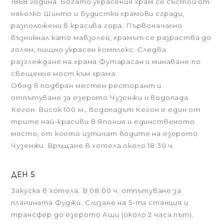
1868 година. Богато украсения храм се състои от
няколко Шинто и Будистки храмови сгради,
разположени в красива гора. Първоначално
възникнал като мавзолей, храмът се разраства до
голям, пищно украсен комплекс. Следва
разглеждане на храма Футарасан и минаване по
свещения мост към храма.
Обяд в подбран местен ресторант и
отпътуване за езерото Чузенжи и водопада
Кегон. Висок 100 м., водопадът Кегон е един от
трите най-красиви в Япония и единственото
място, от което изтичат водите на езерото
Чузенжи. Връщане в хотела около 18.30 ч.
ДЕН 5
Закуска в хотела. В 08.00 ч. отпътуване за
планината Фуджи. Слизане на 5-та станция и
трансфер до езерото Аши (около 2 часа път).