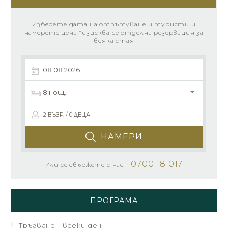
Изберете дата на отпътуване и туристи и
намерете цена *изисква се отделна резервация за
всяка стая
2 ВЪЗР. / 0 ДЕЦА
НАМЕРИ
0700 18 017
Или се свържете с нас
ПРОГРАМА
Тръгване - всеки ден