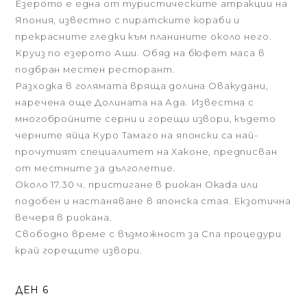
Езерото е една от туристическите атракции на
Япония, известно с пиратските кораби и
прекрасните гледки към планините около него.
Круиз по езерото Аши. Обяд на бюфет маса в
подбран местен ресторант.
Разходка в голямата вряща долина Овакудани,
наречена още Долината на Ада. Известна с
многобройните серни и горещи извори, където
черните яйца Куро Тамаго на японски са най-
прочутият специалитет на Хаконе, предписван
от местните за дълголетие.
Около 17.30 ч. пристигане в риокан Okada или
подобен и настаняване в японска стая. Екзотична
вечеря в риокана.
Свободно време с възможност за Спа процедури
край горещите извори.
ДЕН 6