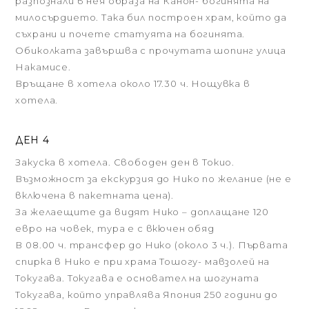
разпознали в нея образа на Канон- богинята на
милосърдието. Така бил построен храм, който да
съхрани и почете статуята на богинята.
Обиколката завършва с прочутата шопинг улица
Накамисе.
Връщане в хотела около 17.30 ч. Нощувка в
хотела.
ДЕН 4
Закуска в хотела. Свободен ден в Токио.
Възможност за екскурзия до Нико по желание (не е
включена в пакетната цена).
За желаещите да видят Нико – доплащане 120
евро на човек, тура е с вкючен обяд
В 08.00 ч. трансфер до Нико (около 3 ч.). Първата
спирка в Нико е при храма Тошогу- мавзолей на
Токугава. Токугава е основател на шогуната
Токугава, който управлява Япония 250 години до