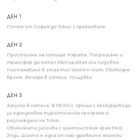
ДЕН 1
Полет от София до Токио с прекачване.
ДЕН 2
Пристигане на летище Нарита. Посрещане и
трансфер до хотел Metropolitan или подобен.
Настаняване в стая тип Western room. Свободно
време. Вечеря в хотела. Нощувка.
ДЕН 3
Закуска в хотела. В 09.00 ч. среща с екскурзовода
за еднодневна туристическа програма и
разглеждане на Токио.
Обиколката започва с шинтоисткия храм Meiji
Jingu. Шинто е една от най-древните японски