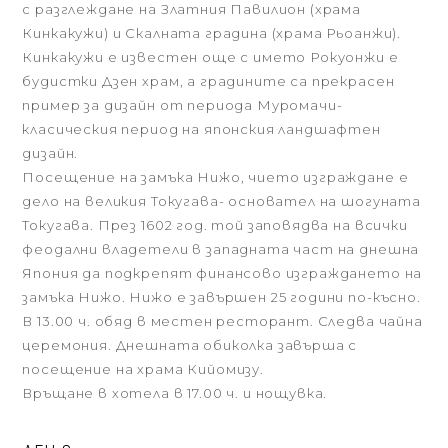
с разглеждане на Златния Павилион (храма
Кинкакужи) и Скалната градина (храма Рьоанжи).
Кинкакужи е известен още с името Рокуонжи е
будистки Дзен храм, а градините са прекрасен
пример за дизайн от периода Муромачи-
класическия период на японския ландшафтен
дизайн.
Посещение на замъка Нижо, чието изграждане е
дело на великия Токугава- основател на шогуната
Токугава. През 1602 год. той заповядва на всички
феодални владетели в западната част на днешна
Япония да подкрепят финансово изграждането на
замъка Нижо. Нижо е завършен 25 години по-късно.
В 13.00 ч. обяд в местен ресторант. Следва чайна
церемония. Днешната обиколка завърша с
посещение на храма Кийомизу.
Връщане в хотела в 17.00 ч. и нощувка.