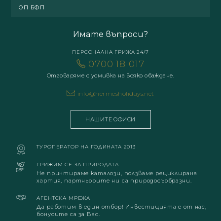
ОП БФП
Имате въпроси?
ПЕРСОНАЛНА ГРИЖА 24/7
0700 18 017
Отговаряме с усмивка на всяко обаждане.
info@hermesholidays.net
НАШИТЕ ОФИСИ
ТУРОПЕРАТОР НА ГОДИНАТА 2013
ГРИЖИМ СЕ ЗА ПРИРОДАТА
Не принтираме каталози, ползваме рециклирана
хартия, партньорите ни са природосъобразни.
АГЕНТСКА МРЕЖА
Да работим в един отбор! Инвестицията е от нас,
бонусите са за Вас.