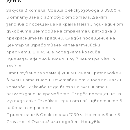
ДЕН 8
Закуска в хотела. Среща с екскурзовода в 09.00 ч.
и отпътуване с автобус от хотела. Денят
започва с посещение на храма Heian Jingu- един от
духовните центрове на страната и разходка в
прекрасните му градини. Следва посещение на
център за изработване на занаятчийски
предмети. В 11.45 ч. е поредната красива
изненада- ефирно кимоно шоу в центъра Nishijin
Texitile.
Отпътуване за храма Фушими Инари, разположен
в планината Инари и съставен от много по-малки
храмове. Изкачване до върха на планината и
разглеждане на храмовете. Следва посещение на
музея за саке Гекейкан- един от най-известните в
района и страната.
Пристигане в Осака около 17.30 ч. Настаняване в
Cross Hotel Osaka 4* или подобен. Нощувка.