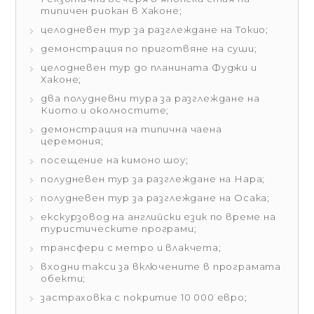
типичен риокан в Хаконе;
целодневен тур за разглеждане на Токио;
демонстрация по приготвяне на суши;
целодневен тур до планината Фуджи и
Хаконе;
два полудневни тура за разглеждане на
Киото и околностите;
демонстрация на типична чаена
церемония;
посещение на кимоно шоу;
полудневен тур за разглеждане на Нара;
полудневен тур за разглеждане на Осака;
екскурзовод на английски език по време на
туристическите програми;
трансфери с метро и влакчета;
входни такси за включените в програмата
обекти;
застраховка с покритие 10 000 евро;