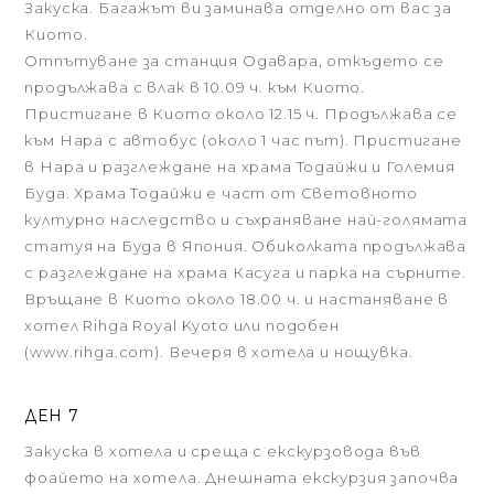
Закуска. Багажът ви заминава отделно от вас за
Киото.
Отпътуване за станция Одавара, откъдето се
продължава с влак в 10.09 ч. към Киото.
Пристигане в Киото около 12.15 ч. Продължава се
към Нара с автобус (около 1 час път). Пристигане
в Нара и разглеждане на храма Тодайжи и Големия
Буда. Храма Тодайжи е част от Световното
културно наследство и съхраняване най-голямата
статуя на Буда в Япония. Обиколката продължава
с разглеждане на храма Касуга и парка на сърните.
Връщане в Киото около 18.00 ч. и настаняване в
хотел Rihga Royal Kyoto или подобен
(www.rihga.com). Вечеря в хотела и нощувка.
ДЕН 7
Закуска в хотела и среща с екскурзовода във
фоайето на хотела. Днешната екскурзия започва