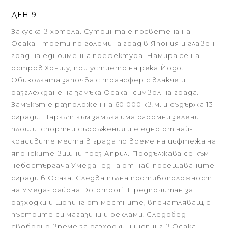
ДЕН 9
Закуска в хотела. Сутринта е посветена на
Осака - трети по големина град в Япония и главен
град на едноименна префектура. Намира се на
остров Хоншу, при устието на река Йодо.
Обиколката започва с трансфер с влакче и
разглеждане на замъка Осака- символ на града.
Замъкът е разположен на 60 000 кв.м. и съдържа 13
сгради. Паркът към замъка има огромни зелени
площи, спортни съоръжения и е едно от най-
красивите места в града по време на цъфтежа на
японските вишни през Април. Продължава се към
небостъргача Умеда- една от най-посещаваните
сгради в Осака. Следва пълна противоположност
на Умеда- района Dotombori. Предпочитан за
разходки и шопинг от местните, впечатляващ с
пъстрите си магазини и реклами. Следобед -
свободно време за разходки и шопинг в Осака.