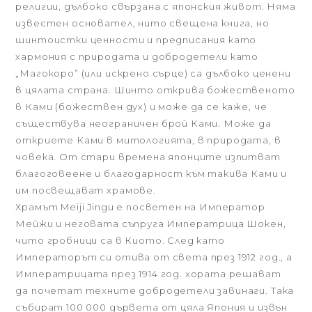
религии, дълбоко свързана с японския живот. Няма
известен основател, нито свещена книга, но
шинтоистки ценности и предписания като
хармония с природата и добродетели като
„Магокоро” (или искрено сърце) са дълбоко ценени
в цялата страна. Шинто открива божественото
в Ками (божествен дух) и може да се каже, че
съществува неограничен брой Ками. Може да
откриете Ками в митологията, в природата, в
човека. От стари времена японците изпитват
благоговеене и благодарност към такива Ками и
им посвещават храмове.
Храмът Meiji Jingu е посветен на Император
Мейжи и неговата съпруга Императрица Шокен,
чито гробници са в Киото. След като
Императорът си отива от света през 1912 год., а
Императрицата през 1914 год. хората решават
да почетат техните добродетели завинаги. Така
събират 100 000 дървета от цяла Япония и извън