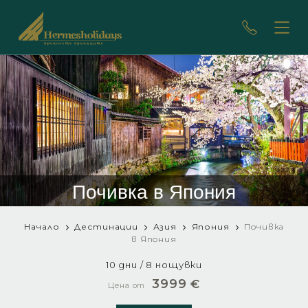
Почивка в Япония
Начало
Дестинации
Азия
Япония
Почивка
в Япония
10 дни / 8 нощувки
3999
€
Цена от