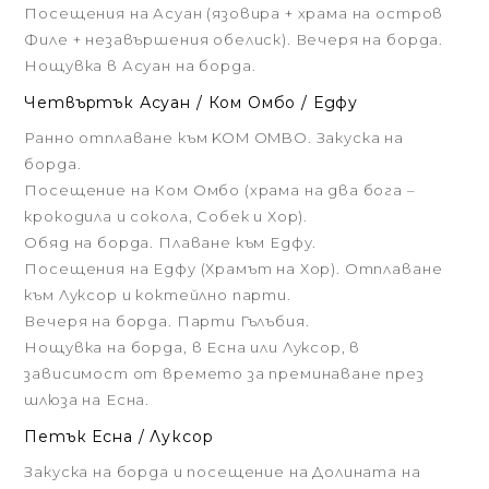
Посещения на Асуан (язовира + храма на остров
Филе + незавършения обелиск). Вечеря на борда.
Нощувка в Асуан на борда.
Четвъртък Асуан / Ком Омбо / Едфу
Ранно отплаване към KOM OMBO. Закуска на
борда.
Посещение на Ком Омбо (храма на два бога –
крокодила и сокола, Собек и Хор).
Обяд на борда. Плаване към Едфу.
Посещения на Едфу (Храмът на Хор). Отплаване
към Луксор и коктейлно парти.
Вечеря на борда. Парти Гълъбия.
Нощувка на борда, в Есна или Луксор, в
зависимост от времето за преминаване през
шлюза на Есна.
Петък Есна / Луксор
Закуска на борда и посещение на Долината на