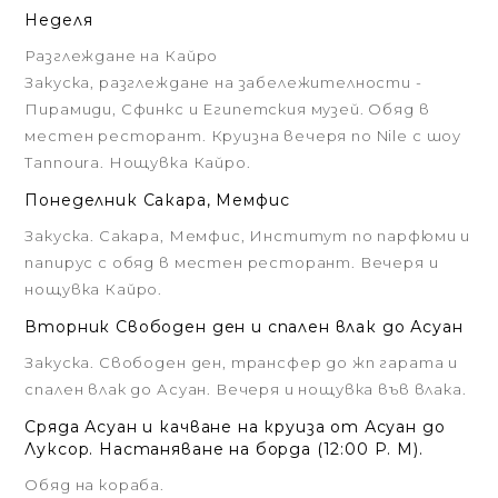
Неделя
Разглеждане на Кайро
Закуска, разглеждане на забележителности -
Пирамиди, Сфинкс и Египетския музей. Обяд в
местен ресторант. Круизна вечеря по Nile с шоу
Tannoura. Нощувка Кайро.
Понеделник Сакара, Мемфис
Закуска. Сакара, Мемфис, Институт по парфюми и
папирус с обяд в местен ресторант. Вечеря и
нощувка Кайро.
Вторник Свободен ден и спален влак до Асуан
Закуска. Свободен ден, трансфер до жп гарата и
спален влак до Асуан. Вечеря и нощувка във влака.
Сряда Асуан и качване на круиза от Асуан до
Луксор. Настаняване на борда (12:00 P. M).
Обяд на кораба.