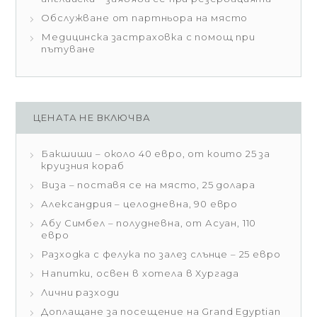
Обслужване от партньора на място
Медицинска застраховка с помощ при
пътуване
ЦЕНАТА НЕ ВКЛЮЧВА
Бакшиши – около 40 евро, от които 25 за
круизния кораб
Виза – поставя се на място, 25 долара
Александрия – целодневна, 90 евро
Абу Симбел – полудневна, от Асуан, 110
евро
Разходка с фелука по залез слънце – 25 евро
Напитки, освен в хотела в Хургада
Лични разходи
Доплащане за посещение на Grand Egyptian