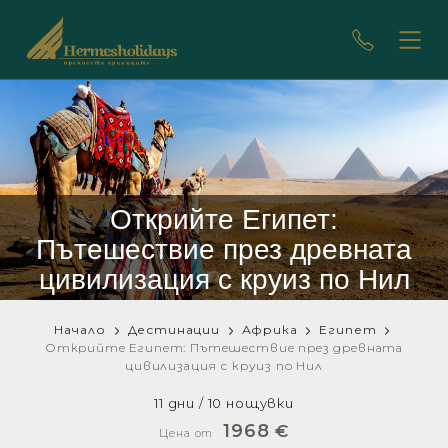
Открийте Египет:
Пътешествие през древната
цивилизация с круиз по Нил
Начало
Дестинации
Африка
Египет
Открийте Египет: Пътешествие през древната
цивилизация с круиз по Нил
11 дни / 10 нощувки
1968
€
Цена от