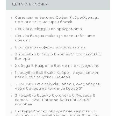
ЦЕНАТА ВКЛЮЧВА
Самолетни билети София Кайро/Хургада
София с 23 кг чекиран багаж
Всички екскурзии по програмата
Всички входни такси за посещаваните
обекти
Всички трансфери по програмата
3 нощувки в Кайро в хотел 5* със закуски и
вечери
2 обяда в Кайро по време на екскурзиите
1 нощувка във влака Кайро – Асуан спален
вагон, със закуска и вечеря
3 нощувки със закуски, обеди, следобеден
чай и вечери на круизния кораб 5*
3 нощувки всичко включено в Хургада в
хотел Hawaii Paradise Aqua Park 5* или
подобен
Екскурзоводско обслужване на руски или
английски – заявява се при резервацията