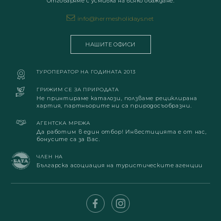
Отговаряме с усмивка на всяко обаждане.
info@hermesholidays.net
НАШИТЕ ОФИСИ
ТУРОПЕРАТОР НА ГОДИНАТА 2013
ГРИЖИМ СЕ ЗА ПРИРОДАТА
Не принтираме каталози, ползваме рециклирана
хартия, партньорите ни са природосъобразни.
АГЕНТСКА МРЕЖА
Да работим в един отбор! Инвестицията е от нас,
бонусите са за Вас.
ЧЛЕН НА
Българска асоциация на туристическите агенции