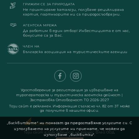
ГРИЖИМ СЕ ЗА ПРИРОДАТА
Не принтираме каталози, ползваме рециклирана
хартия, партньорите ни са природосъобразни.
АГЕНТСКА МРЕЖА
Да работим в един отбор! Инвестицията е от нас,
бонусите са за Вас.
ЧЛЕН НА
Българска асоциация на туристическите агенции
Удостоверение за регистрация за извършване на
туроператорска и туристическа агентска дейност
|
Застраховка Отговорност ТО 2026-2027
Този сайт е рекламен. Информация съгласно чл. 82 от ЗТ може
да получите в нашите офиси.
„Бисквитките“ ни помагат да предоставяме услугите си. С
© 2019. Всички права запазени
използването на услугите ни приемате, че можем да
Този сайт е собственост на Хермес Флай ООД.
използваме „бисквитки“.