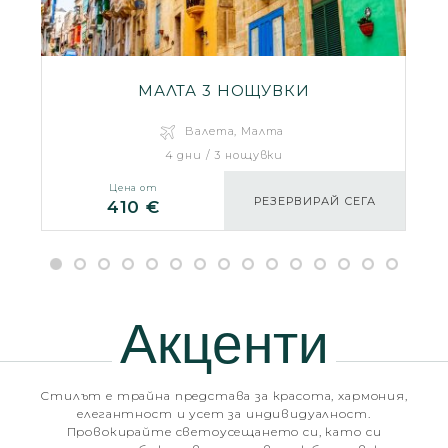
МАЛТА 3 НОЩУВКИ
Валета, Малта
4 дни / 3 нощувки
Цена от
РЕЗЕРВИРАЙ СЕГА
410 €
Акценти
Стилът е трайна представа за красота, хармония,
елегантност и усет за индивидуалност.
Провокирайте светоусещането си, като си