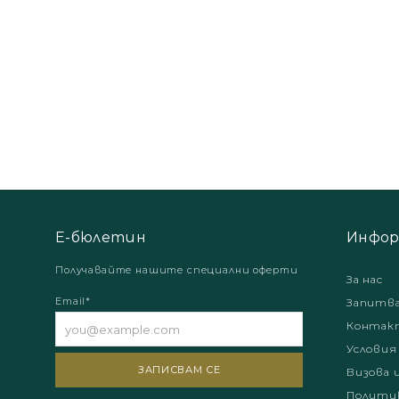
Е-бюлетин
Инфор
Получавайте нашите специални оферти
За нас
Email*
Запитв
Контак
Условия
Визова 
Политик