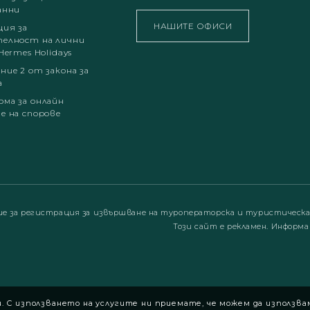
анни
НАШИТЕ ОФИСИ
ция за
елност на лични
Hermes Holidays
ние 2 от закона за
а
ма за онлайн
е на спорове
ие за регистрация за извършване на туроператорска и туристическ
Този сайт е рекламен. Информа
 С използването на услугите ни приемате, че можем да използва