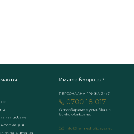
мация
Имате въпроси?
ПЕРСОНАЛНА ГРИЖА 24/7
0700 18 017
ане
ти
Отговаряме с усмивка на
всяко обаждане.
 за записване
информация
info@hermesholidays.net
а за защита на