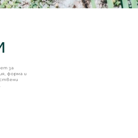
и
сет за
ия, форма и
ествени
.