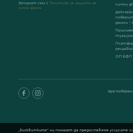
Запознат съм с
Политика за защита на
лични д
лични данни
Деклара
поверит
данни - 
Приложе
туризм
Платфор
решаван
ОП БФП
Удостоверен
„Бисквитките“ ни помагат да предоставяме услугите си.