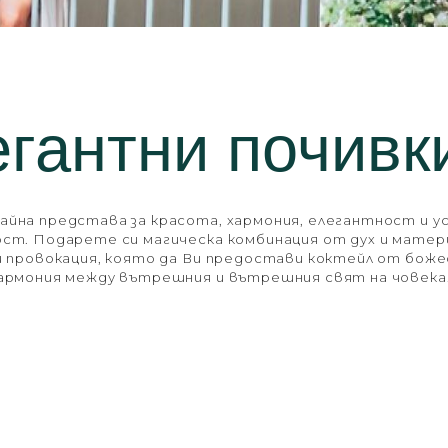
гантни почивк
йна представа за красота, хармония, елегантност и у
ст. Подарете си магическа комбинация от дух и матер
и провокация, която да Ви предостави коктейл от бож
хармония между вътрешния и вътрешния свят на човека