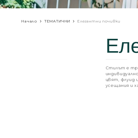
Начало
ТЕМАТИЧНИ
Елегантни почивки
Еле
Стилът е тра
индивидуално
цвят, флуид 
усещания и 