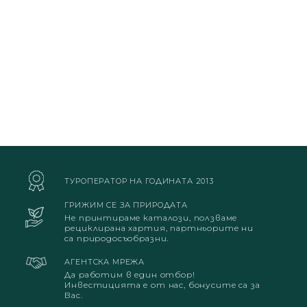
ТУРОПЕРАТОР НА ГОДИНАТА 2013
ГРИЖИМ СЕ ЗА ПРИРОДАТА
Не принтираме каталози, ползваме
рециклирана хартия, партньорите ни
са природосъобразни.
АГЕНТСКА МРЕЖА
Да работим в един отбор!
Инвестицията е от нас, бонусите са за
Вас.