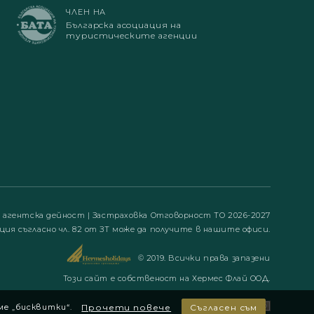
ЧЛЕН НА
Българска асоциация на
туристическите агенции
а агентска дейност
|
Застраховка Отговорност ТО 2026-2027
ция съгласно чл. 82 от ЗТ може да получите в нашите офиси.
© 2019. Всички права запазени
Този сайт е собственост на Хермес Флай ООД.
ме „бисквитки“.
Прочети повече
Съгласен съм