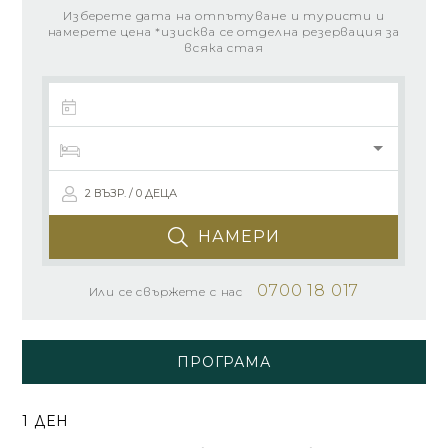
Изберете дата на отпътуване и туристи и
намерете цена *изисква се отделна резервация за
всяка стая
2 ВЪЗР. / 0 ДЕЦА
НАМЕРИ
0700 18 017
Или се свържете с нас
ПРОГРАМА
1 ДЕН