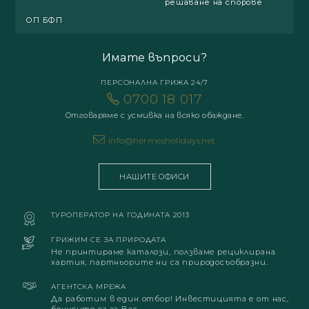
решаване на спорове
ОП БФП
Имате въпроси?
ПЕРСОНАЛНА ГРИЖА 24/7
0700 18 017
Отговаряме с усмивка на всяко обаждане.
info@hermesholidays.net
НАШИТЕ ОФИСИ
ТУРОПЕРАТОР НА ГОДИНАТА 2013
ГРИЖИМ СЕ ЗА ПРИРОДАТА
Не принтираме каталози, ползваме рециклирана
хартия, партньорите ни са природосъобразни.
АГЕНТСКА МРЕЖА
Да работим в един отбор! Инвестицията е от нас,