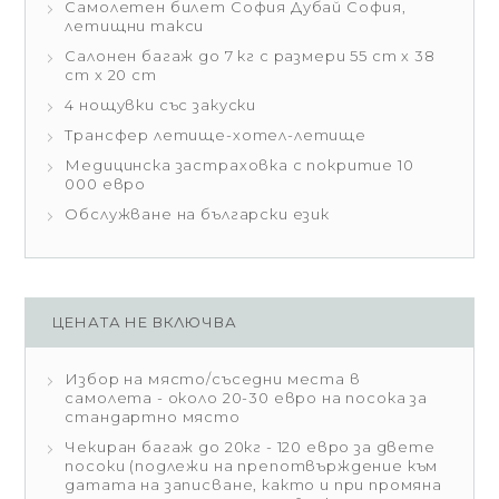
Самолетен билет София Дубай София,
летищни такси
Салонен багаж до 7 кг с размери 55 cm x 38
cm x 20 cm
4 нощувки със закуски
Трансфер летище-хотел-летище
Медицинска застраховка с покритие 10
000 евро
Обслужване на български език
ЦЕНАТА НЕ ВКЛЮЧВА
Избор на място/съседни места в
самолета - около 20-30 евро на посока за
стандартно място
Чекиран багаж до 20кг - 120 евро за двете
посоки (подлежи на препотвърждение към
датата на записване, както и при промяна