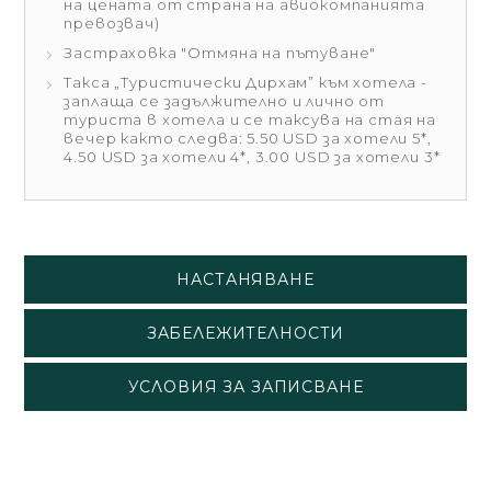
на цената от страна на авиокомпанията
превозвач)
Застраховка "Отмяна на пътуване"
Такса „Туристически Дирхам” към хотела -
заплаща се задължително и лично от
туриста в хотела и се таксува на стая на
вечер както следва: 5.50 USD за хотели 5*,
4.50 USD за хотели 4*, 3.00 USD за хотели 3*
НАСТАНЯВАНЕ
ЗАБЕЛЕЖИТЕЛНОСТИ
УСЛОВИЯ ЗА ЗАПИСВАНЕ