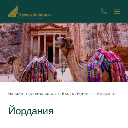
Начало
Дестинации
Близък Изток
Йордания
Йордания