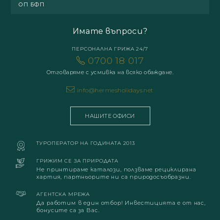
ОП БФП
Имате въпроси?
ПЕРСОНАЛНА ГРИЖА 24/7
0700 18 017
Отговаряме с усмивка на всяко обаждане.
info@hermesholidays.net
НАШИТЕ ОФИСИ
ТУРОПЕРАТОР НА ГОДИНАТА 2013
ГРИЖИМ СЕ ЗА ПРИРОДАТА
Не принтираме каталози, ползваме рециклирана
хартия, партньорите ни са природосъобразни.
АГЕНТСКА МРЕЖА
Да работим в един отбор! Инвестицията е от нас,
бонусите са за Вас.