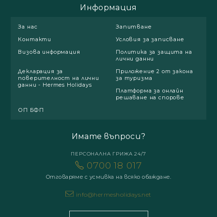
Информация
За нас
Запитване
Контакти
Условия за записване
Визова информация
Политика за защита на
лични данни
Декларация за
Приложение 2 от закона
поверителност на лични
за туризма
данни - Hermes Holidays
Платформа за онлайн
решаване на спорове
ОП БФП
Имате въпроси?
ПЕРСОНАЛНА ГРИЖА 24/7
0700 18 017
Отговаряме с усмивка на всяко обаждане.
info@hermesholidays.net