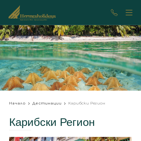
Начало
Дестинации
Карибски Регион
Карибски Регион