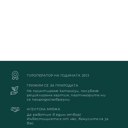
ТУРОПЕРАТОР НА ГОДИНАТА 2013
ГРИЖИМ СЕ ЗА ПРИРОДАТА
Не принтираме каталози, ползваме
рециклирана хартия, партньорите ни
са природосъобразни.
АГЕНТСКА МРЕЖА
Да работим в един отбор!
Инвестицията е от нас, бонусите са за
Вас.