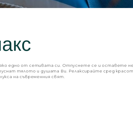
акс
яко едно от сетивата си. Отпуснете се и оставете 
апуснат тялото и душата Ви. Релаксирайте сред красо
лукса на съвременния свят.