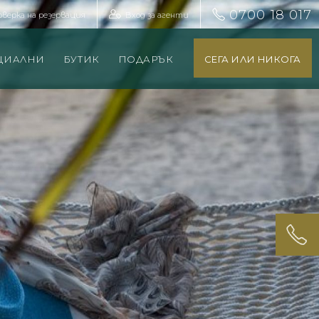
0700 18 017
оверка на резервация
Вход за агенти
ЦИАЛНИ
БУТИК
ПОДАРЪК
СЕГА ИЛИ НИКОГА