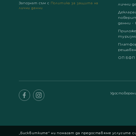
Запознат съм с
Политика за защита на
лични д
лични данни
Деклара
поверит
данни - 
Приложе
туризм
Платфор
решаван
ОП БФП
Удостоверен
„Бисквитките“ ни помагат да предоставяме услугите си.