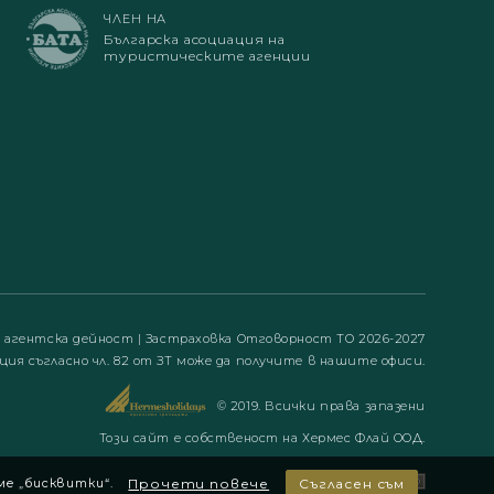
ЧЛЕН НА
Българска асоциация на
туристическите агенции
а агентска дейност
|
Застраховка Отговорност ТО 2026-2027
ция съгласно чл. 82 от ЗТ може да получите в нашите офиси.
© 2019. Всички права запазени
Този сайт е собственост на Хермес Флай ООД.
ме „бисквитки“.
Прочети повече
Съгласен съм