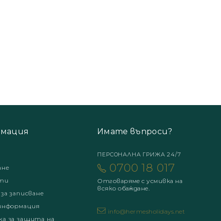
мация
Имате въпроси?
ПЕРСОНАЛНА ГРИЖА 24/7
0700 18 017
ане
ти
Отговаряме с усмивка на
всяко обаждане.
 за записване
информация
info@hermesholidays.net
а за защита на