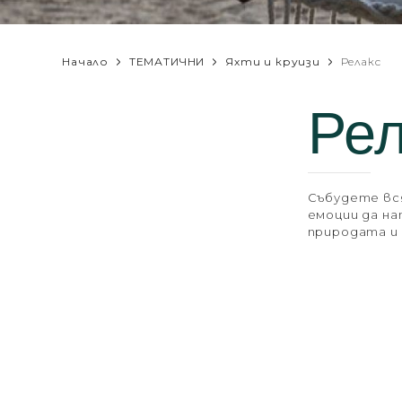
Начало
ТЕМАТИЧНИ
Яхти и круизи
Релакс
Рел
Събудете вс
емоции да н
природата и 