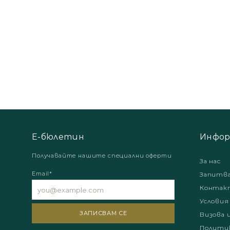
Е-бюлетин
Инфор
Получавайте нашите специални оферти
За нас
Email*
Запитв
Контак
Условия
Визова 
Политик