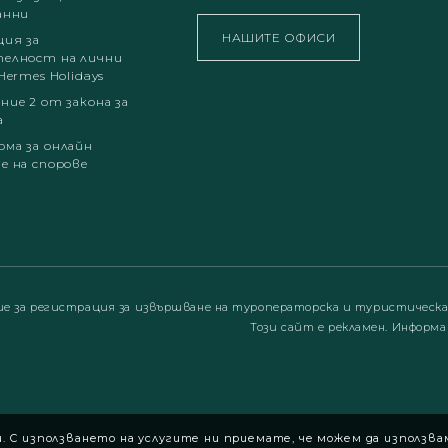
анни
НАШИТЕ ОФИСИ
ция за
елност на лични
Hermes Holidays
ние 2 от закона за
а
ма за онлайн
е на спорове
ие за регистрация за извършване на туроператорска и туристическ
Този сайт е рекламен. Информа
 С използването на услугите ни приемате, че можем да използва