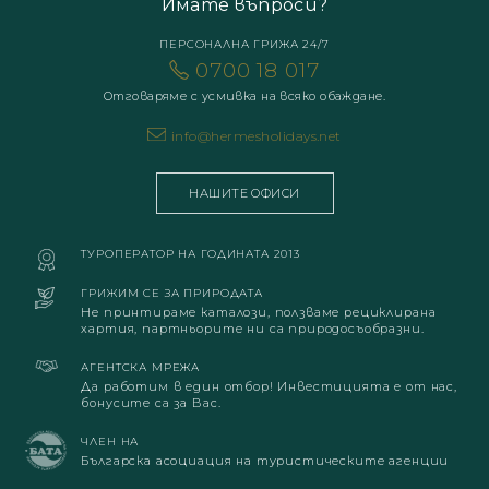
Имате въпроси?
ПЕРСОНАЛНА ГРИЖА 24/7
0700 18 017
Отговаряме с усмивка на всяко обаждане.
info@hermesholidays.net
НАШИТЕ ОФИСИ
ТУРОПЕРАТОР НА ГОДИНАТА 2013
ГРИЖИМ СЕ ЗА ПРИРОДАТА
Не принтираме каталози, ползваме рециклирана
хартия, партньорите ни са природосъобразни.
АГЕНТСКА МРЕЖА
Да работим в един отбор! Инвестицията е от нас,
бонусите са за Вас.
ЧЛЕН НА
Българска асоциация на туристическите агенции