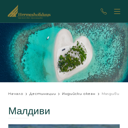
Начало
Дестинации
Индийски океан
Малдиви
Малдиви