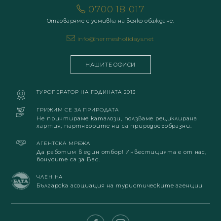
0700 18 017
Отговаряме с усмивка на всяко обаждане.
info@hermesholidays.net
НАШИТЕ ОФИСИ
ТУРОПЕРАТОР НА ГОДИНАТА 2013
ГРИЖИМ СЕ ЗА ПРИРОДАТА
Не принтираме каталози, ползваме рециклирана
хартия, партньорите ни са природосъобразни.
АГЕНТСКА МРЕЖА
Да работим в един отбор! Инвестицията е от нас,
бонусите са за Вас.
ЧЛЕН НА
Българска асоциация на туристическите агенции