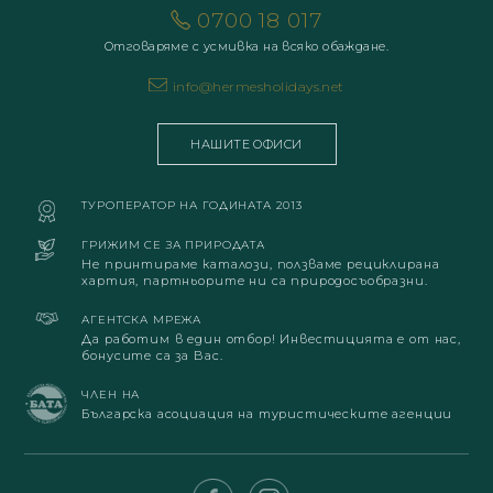
0700 18 017
Отговаряме с усмивка на всяко обаждане.
info@hermesholidays.net
НАШИТЕ ОФИСИ
ТУРОПЕРАТОР НА ГОДИНАТА 2013
ГРИЖИМ СЕ ЗА ПРИРОДАТА
Не принтираме каталози, ползваме рециклирана
хартия, партньорите ни са природосъобразни.
АГЕНТСКА МРЕЖА
Да работим в един отбор! Инвестицията е от нас,
бонусите са за Вас.
ЧЛЕН НА
Българска асоциация на туристическите агенции