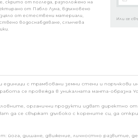
 скрито от погледа, разположено на
оектирано от Пабло Луна, вдъхновено
 изцяло от естествени материали,
Или се св
бствено водоснабдяване, слънчева
ики.
и единици с трамбовани земни стени и поръчкови и
а работа се провежда в уникалната манта-образна Yo
словните, органични продукти идват директно от 
ат да се свържат дълбоко с корените си, да откр
: йога, дишане, движение, личностно развитие, д