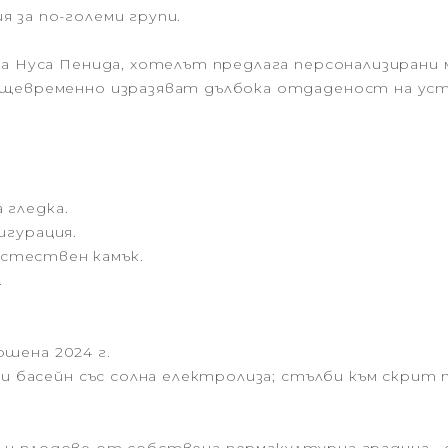
 за по-големи групи.
на Нуса Пенида, хотелът предлага персонализиран
същевременно изразяват дълбока отдаденост на у
а гледка.
фигурация.
с естествен камък.
.
ършена 2024 г.
и басейн със солна електролиза; стълби към скрит 