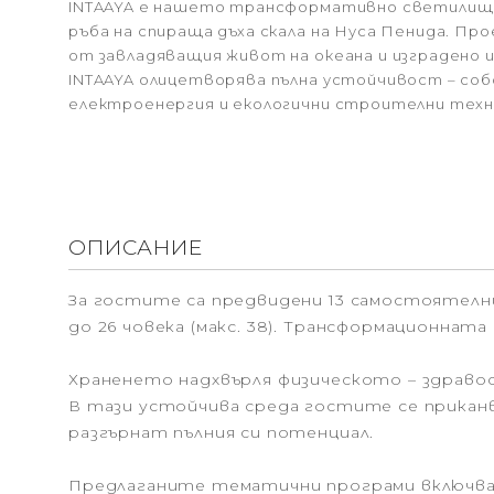
INTAAYA е нашето трансформативно светилище,
ръба на спираща дъха скала на Нуса Пенида. Пр
от завладяващия живот на океана и изградено
INTAAYA олицетворява пълна устойчивост – со
електроенергия и екологични строителни техн
ОПИСАНИЕ
За гостите са предвидени 13 самостоятелн
до 26 човека (макс. 38). Трансформационнат
Храненето надхвърля физическото – здраво
В тази устойчива среда гостите се приканв
разгърнат пълния си потенциал.
Предлаганите тематични програми включват