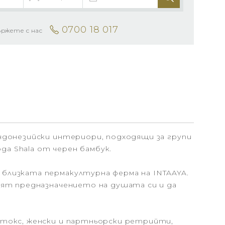
0700 18 017
ържете с нас
ндонезийски интериори, подходящи за групи
ga Shala от черен бамбук.
близката пермакултурна ферма на INTAAYA.
ият предназначението на душата си и да
етокс, женски и партньорски ретрийти,