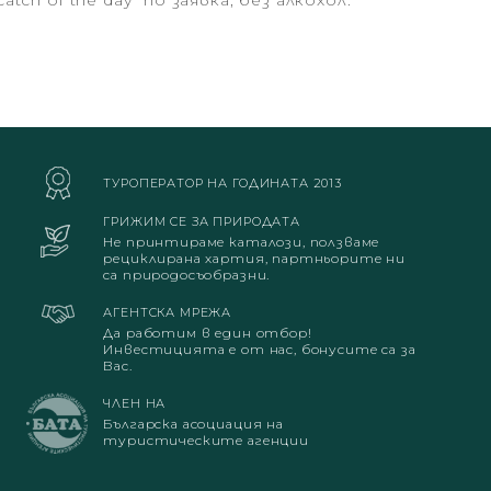
ch of the day“ по заявка; без алкохол.
ТУРОПЕРАТОР НА ГОДИНАТА 2013
ГРИЖИМ СЕ ЗА ПРИРОДАТА
Не принтираме каталози, ползваме
рециклирана хартия, партньорите ни
са природосъобразни.
АГЕНТСКА МРЕЖА
Да работим в един отбор!
Инвестицията е от нас, бонусите са за
Вас.
ЧЛЕН НА
Българска асоциация на
туристическите агенции