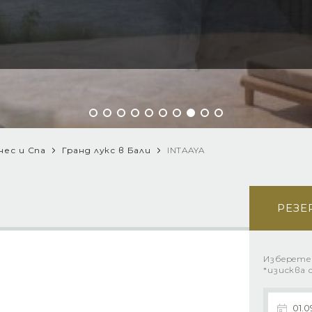
нес и Спа
Гранд лукс в Бали
INTAAYA
РЕЗЕ
Изберете
*изисква 