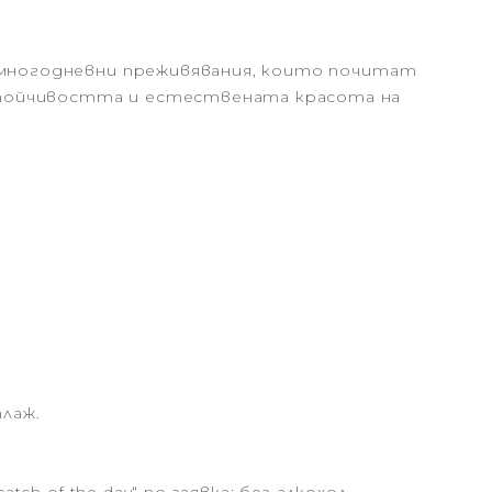
и многодневни преживявания, които почитат
стойчивостта и естествената красота на
плаж.