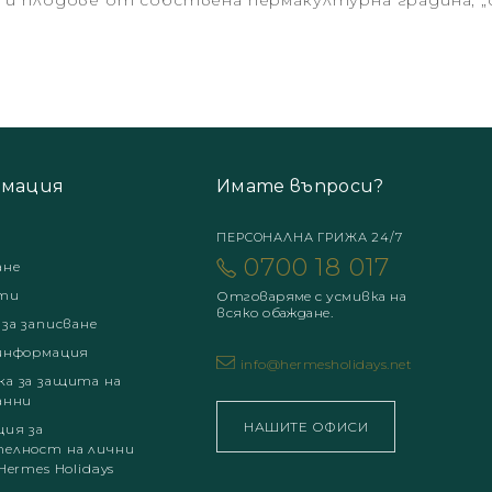
и и плодове от собствена пермакултурна градина, „cat
мация
Имате въпроси?
ПЕРСОНАЛНА ГРИЖА 24/7
0700 18 017
ане
ти
Отговаряме с усмивка на
всяко обаждане.
 за записване
информация
info@hermesholidays.net
а за защита на
анни
НАШИТЕ ОФИСИ
ция за
елност на лични
Hermes Holidays