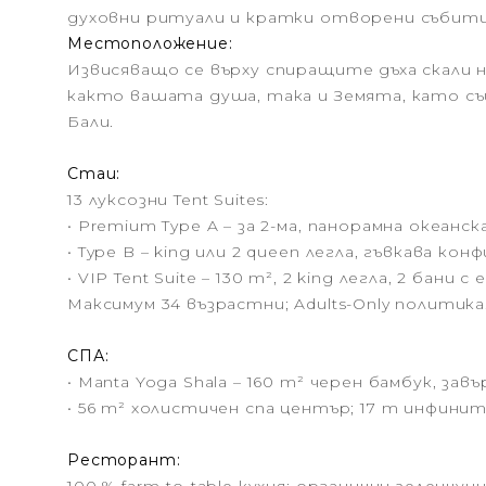
духовни ритуали и кратки отворени събития
Местоположение:
Извисяващо се върху спиращите дъха скали 
както вашата душа, така и Земята, като 
Бали.
Стаи:
13 луксозни Tent Suites:
• Premium Type A – за 2-ма, панорамна океанск
• Type B – king или 2 queen легла, гъвкава кон
• VIP Tent Suite – 130 m², 2 king легла, 2 бани 
Максимум 34 възрастни; Adults-Only политика
СПА:
• Manta Yoga Shala – 160 m² черен бамбук, зав
• 56 m² холистичен спа център; 17 m инфинит
Ресторант: