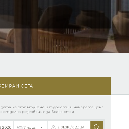
РВИРАЙ СЕГА
 дата на отпътуване и туристи и намерете цена
се отделна резервация за всяка стая
2 ВЪЗР. / 0 ДЕЦА