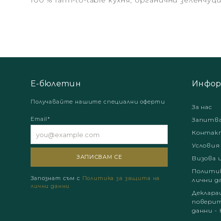
100 % farm-to-table кухня; органични зеленчуц
Е-бюлетин
Инфор
Получавайте нашите специални оферти
За нас
Email*
Запитв
Контак
Условия
Визова 
Политик
Запознат съм с
Политика за защита на
лични д
лични данни
Деклара
поверит
данни - 