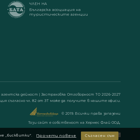
ЧЛЕН НА
Българска асоциация на
туристическите агенции
а агентска дейност
|
Застраховка Отговорност ТО 2026-2027
ция съгласно чл. 82 от ЗТ може да получите в нашите офиси.
© 2019. Всички права запазени
Този сайт е собственост на Хермес Флай ООД.
ме „бисквитки“.
Прочети повече
Съгласен съм