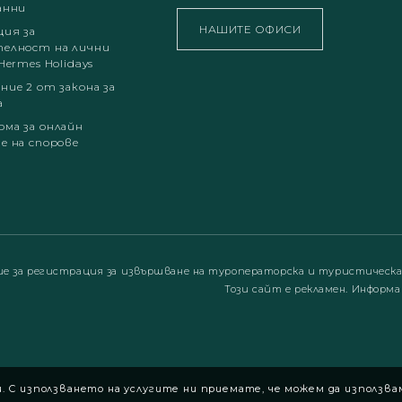
анни
НАШИТЕ ОФИСИ
ция за
елност на лични
Hermes Holidays
ние 2 от закона за
а
ма за онлайн
е на спорове
ие за регистрация за извършване на туроператорска и туристическ
Този сайт е рекламен. Информа
 С използването на услугите ни приемате, че можем да използва