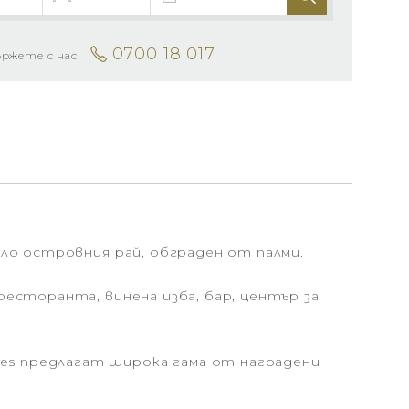
0700 18 017
ържете с нас
оло островния рай, обграден от палми.
ресторанта, винена изба, бар, център за
es предлагат широка гама от наградени