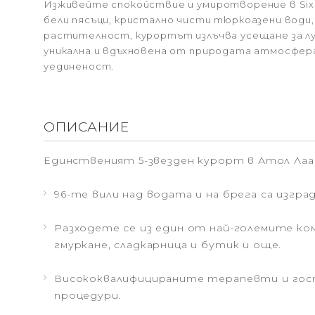
Изживейте спокойствие и умиротворение в Six 
бели пясъци, кристално чисти тюркоазени води
растителност, курортът излъчва усещане за лук
уникална и вдъхновена от природата атмосфе
уединеност.
ОПИСАНИЕ
Единственият 5-звезден курорт в Атол Лаам
96-те вили над водата и на брега са изгр
Разходете се из един от най-големите ком
гмуркане, сладкарница и бутик и още.
Висококвалифицираните терапевти и гост
процедури.