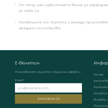
Yin Yang, най-известната вълна за сърфира
за себе си.
Готвачите от Изтока и Запада приготвят
градини на острова.
Е-бюлетин
Инфор
Получавайте нашите специални оферти
За нас
Email*
Запитв
Контак
Условия
Визова 
Политик