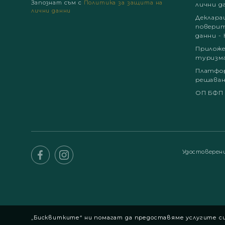
Запознат съм с
Политика за защита на
лични д
лични данни
Деклара
поверит
данни - 
Приложе
туризм
Платфор
решаван
ОП БФП
Удостоверен
„Бисквитките“ ни помагат да предоставяме услугите си.