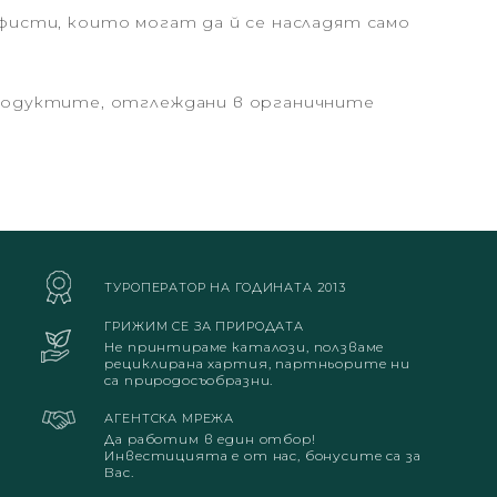
ърфисти, които могат да й се насладят само
продуктите, отглеждани в органичните
ТУРОПЕРАТОР НА ГОДИНАТА 2013
ГРИЖИМ СЕ ЗА ПРИРОДАТА
Не принтираме каталози, ползваме
рециклирана хартия, партньорите ни
са природосъобразни.
АГЕНТСКА МРЕЖА
Да работим в един отбор!
Инвестицията е от нас, бонусите са за
Вас.