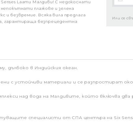
Senses Laamu Малдиви! С недокоснати
, непокътнати плажове и зелена
с и безвремие. Всяка вила предлага
Или се св
ра, гарантираща безпрецедентна
у, дълбоко в Индийския океан.
адени с устойчиви материали и се разпростират ок
плекси над вода на Малдивите, който включва два 
уващите специалисти от СПА центъра на Six Sens