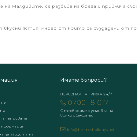
не на Малдивите, се разбива на брега и привлича с
 вкусни ястия, много от които са създадени от 
мация
Имате въпроси?
ПЕРСОНАЛНА ГРИЖА 24/7
0700 18 017
ане
ти
Отговаряме с усмивка на
всяко обаждане.
 за записване
информация
info@hermesholidays.net
а за защита на