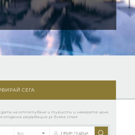
РВИРАЙ СЕГА
 дата на отпътуване и туристи и намерете цена
се отделна резервация за всяка стая
2 ВЪЗР. / 0 ДЕЦА