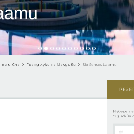
Laamu
нес и Спа
Гранд лукс на Мaлдиви
Six Senses Laamu
РЕЗЕ
Изберете
*изисква 