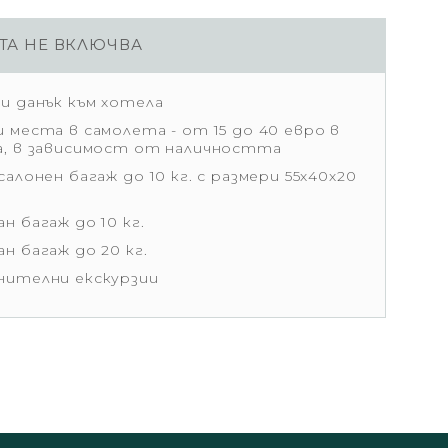
ТА НЕ ВКЛЮЧВА
ки данък към хотела
 места в самолета - от 15 до 40 евро в
а, в зависимост от наличността
салонен багаж до 10 кг. с размери 55х40х20
н багаж до 10 кг.
н багаж до 20 кг.
нителни екскурзии