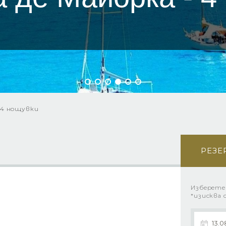
 4 нощувки
РЕЗЕ
Изберете
*изисква 