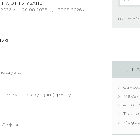
И НА ОТПЪТУВАНЕ
.2026 г., 20.08.2026 г., 27.08.2026 г.
Или се св
ЦИЯ
ЦЕНА
нощувка.
Самол
ълнителни екскурзии (срещу
Малък 
4 нощу
Транс
Медиц
 София.