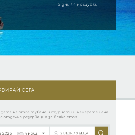
5 дни / 4 нощувки
РВИРАЙ СЕГА
 дата на отпътуване и туристи и намерете цена
се отделна резервация за всяка стая
2 ВЪЗР. / 0 ДЕЦА