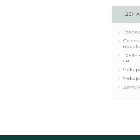
ЦЕНА
Градс
Съседи
посок
Голям 
см.
Чекира
Чекира
Допъл