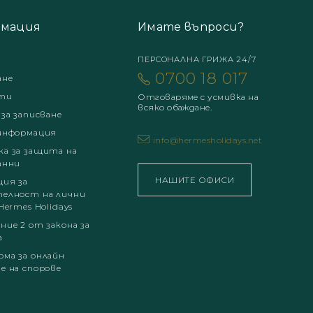
мация
Имате въпроси?
ПЕРСОНАЛНА ГРИЖА 24/7
0700 18 017
ане
ти
Отговаряме с усмивка на
всяко обаждане.
 за записване
информация
info@hermesholidays.net
а за защита на
анни
НАШИТЕ ОФИСИ
ция за
елност на лични
Hermes Holidays
ние 2 от закона за
а
ма за онлайн
е на спорове