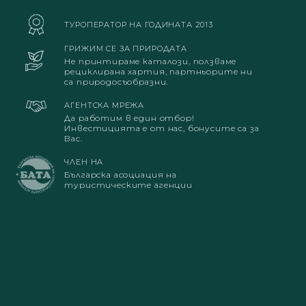
ТУРОПЕРАТОР НА ГОДИНАТА 2013
ГРИЖИМ СЕ ЗА ПРИРОДАТА
Не принтираме каталози, ползваме
рециклирана хартия, партньорите ни
са природосъобразни.
АГЕНТСКА МРЕЖА
Да работим в един отбор!
Инвестицията е от нас, бонусите са за
Вас.
ЧЛЕН НА
Българска асоциация на
туристическите агенции