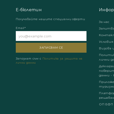
Е-бюлетин
Инфор
Получавайте нашите специални оферти
За нас
Email*
Запитв
Контак
Условия
Визова 
Политик
Запознат съм с
Политика за защита на
лични д
лични данни
Деклара
поверит
данни - 
Приложе
туризм
Платфор
решаван
ОП БФП