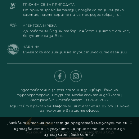
ГРИЖИМ СЕ ЗА ПРИРОДАТА
Не принтираме каталози, ползваме рециклирана
хартия, партньорите ни са природосъобразни.
АГЕНТСКА МРЕЖА
Да работим в един отбор! Инвестицията е от нас,
бонусите са за Вас.
ЧЛЕН НА
Българска асоциация на туристическите агенции
Удостоверение за регистрация за извършване на
туроператорска и туристическа агентска дейност
|
Застраховка Отговорност ТО 2026-2027
Този сайт е рекламен. Информация съгласно чл. 82 от ЗТ може
да получите в нашите офиси.
„Бисквитките“ ни помагат да предоставяме услугите си. С
© 2019. Всички права запазени
използването на услугите ни приемате, че можем да
Този сайт е собственост на Хермес Флай ООД.
използваме „бисквитки“.