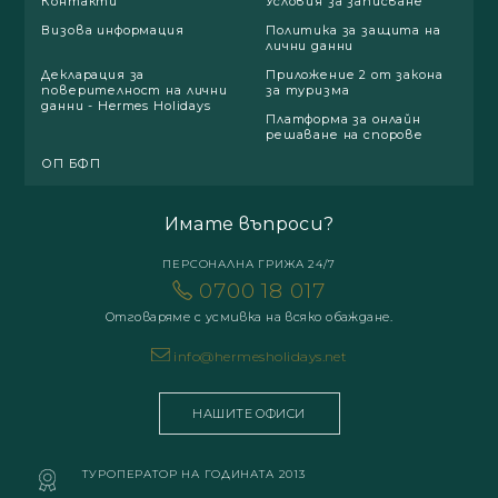
Контакти
Условия за записване
Визова информация
Политика за защита на
лични данни
Декларация за
Приложение 2 от закона
поверителност на лични
за туризма
данни - Hermes Holidays
Платформа за онлайн
решаване на спорове
ОП БФП
Имате въпроси?
ПЕРСОНАЛНА ГРИЖА 24/7
0700 18 017
Отговаряме с усмивка на всяко обаждане.
info@hermesholidays.net
НАШИТЕ ОФИСИ
ТУРОПЕРАТОР НА ГОДИНАТА 2013