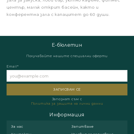
зала за закуска, лоби бар, уютно кафене, фитнес
център, малък открит басейн, както и
конферентна зала с капацитет до 60 души.
Е-бюлетин
Получавайте нашите специални оферти
Email*
Запознат съм с
Политика за защита на лични данни
Информация
За нас
Запитване