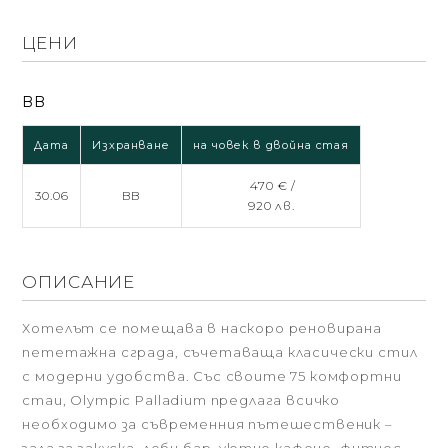
ЦЕНИ
BB
Дата
Изхранване
на човек в двойна стая
470 € /
30.06
BB
920 лв.
ОПИСАНИЕ
Хотелът се помещава в наскоро реновирана
пететажна сграда, съчетаваща класически стил
с модерни удобства. Със своите 75 комфортни
стаи, Olympic Palladium предлага всичко
необходимо за съвременния пътешественик –