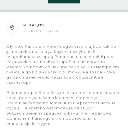
ЛОКАЦИЯ
О-в Крит, Гърция
Olympic Palladium Hotel е идеалният избор както
за почивка, така и за бизнес пътуване в
очарователния град Ретимно на остров Крит.
Разположен на привилегировано централно
място, хотелът се намира само на 300 метра от
плажа, а до всички ключови точки на града може
да се стигне лесно пеша или с обществен
транспорт.
В непосредствена близост ще откриете стария
град, Венецианската крепост Фортеца,
Венецианското пристанище и Археологическия
музей. На кратко разстояние са също
обществената градина, джамията Нерандже,
фонтанът Римонди и Историческият и
етнографски музей.