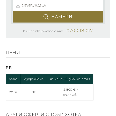
2 ВЪЗР. / 0 ДЕЦА
НАМЕРИ
0700 18 017
Или се свържете с нас
ЦЕНИ
BB
Дата
Изхранване
на човек в двойна стая
2,800 € /
20.02
BB
5477 лв.
ДРУГИ ОФЕРТИ С ТОЗИ ХОТЕЛ