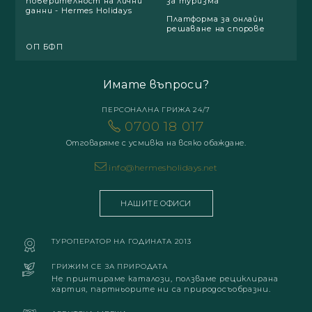
поверителност на лични
за туризма
данни - Hermes Holidays
Платформа за онлайн
решаване на спорове
ОП БФП
Имате въпроси?
ПЕРСОНАЛНА ГРИЖА 24/7
0700 18 017
Отговаряме с усмивка на всяко обаждане.
info@hermesholidays.net
НАШИТЕ ОФИСИ
ТУРОПЕРАТОР НА ГОДИНАТА 2013
ГРИЖИМ СЕ ЗА ПРИРОДАТА
Не принтираме каталози, ползваме рециклирана
хартия, партньорите ни са природосъобразни.