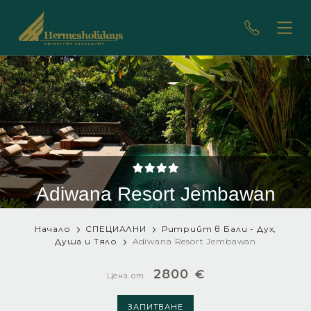
Adiwana Resort Jembawan
Начало
СПЕЦИАЛНИ
Ритрийт в Бали - Дух,
Душа и Тяло
Adiwana Resort Jembawan
2800
€
Цена от
ЗАПИТВАНЕ