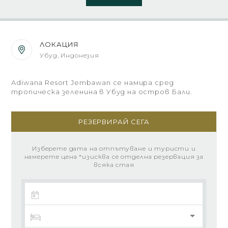
ЛОКАЦИЯ
Убуд, Индонезия
Adiwana Resort Jembawan се намира сред
тропическа зеленина в Убуд на остров Бали.
РЕЗЕРВИРАЙ СЕГА
Изберете дата на отпътуване и туристи и
намерете цена *изисква се отделна резервация за
всяка стая