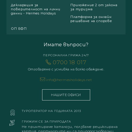
Декларация за
Приложение 2 от закона
поверителност на лични
за туризма
данни - Hermes Holidays
Платформа за онлайн
решаване на спорове
ОП БФП
Имате въпроси?
ПЕРСОНАЛНА ГРИЖА 24/7
0700 18 017
Отговаряме с усмивка на всяко обаждане.
info@hermesholidays.net
НАШИТЕ ОФИСИ
ТУРОПЕРАТОР НА ГОДИНАТА 2013
ГРИЖИМ СЕ ЗА ПРИРОДАТА
Не принтираме каталози, ползваме рециклирана
хартия, партньорите ни са природосъобразни.