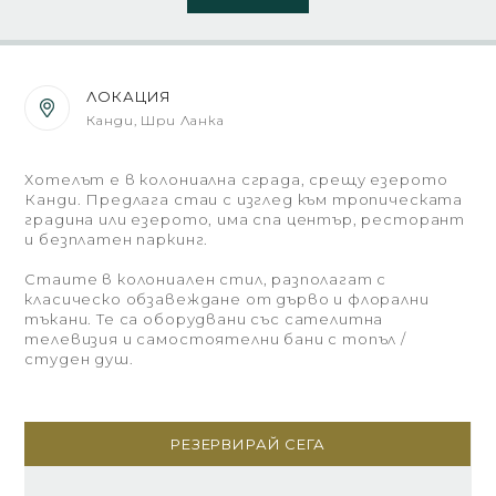
ЛОКАЦИЯ
Канди, Шри Ланка
Хотелът е в колониална сграда, срещу езерото
Канди. Предлага стаи с изглед към тропическата
градина или езерото, има спа център, ресторант
и безплатен паркинг.
Стаите в колониален стил, разполагат с
класическо обзавеждане от дърво и флорални
тъкани. Те са оборудвани със сателитна
телевизия и самостоятелни бани с топъл /
студен душ.
РЕЗЕРВИРАЙ СЕГА