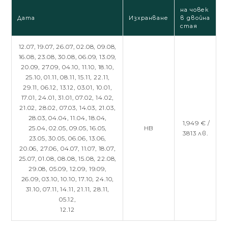
на човек
Дата
Изхранване
в двойна
стая
12.07,
19.07,
26.07,
02.08,
09.08,
16.08,
23.08,
30.08,
06.09,
13.09,
20.09,
27.09,
04.10,
11.10,
18.10,
25.10,
01.11,
08.11,
15.11,
22.11,
29.11,
06.12,
13.12,
03.01,
10.01,
17.01,
24.01,
31.01,
07.02,
14.02,
21.02,
28.02,
07.03,
14.03,
21.03,
28.03,
04.04,
11.04,
18.04,
1,949 € /
25.04,
02.05,
09.05,
16.05,
HB
3813 лв.
23.05,
30.05,
06.06,
13.06,
20.06,
27.06,
04.07,
11.07,
18.07,
25.07,
01.08,
08.08,
15.08,
22.08,
29.08,
05.09,
12.09,
19.09,
26.09,
03.10,
10.10,
17.10,
24.10,
31.10,
07.11,
14.11,
21.11,
28.11,
05.12,
12.12