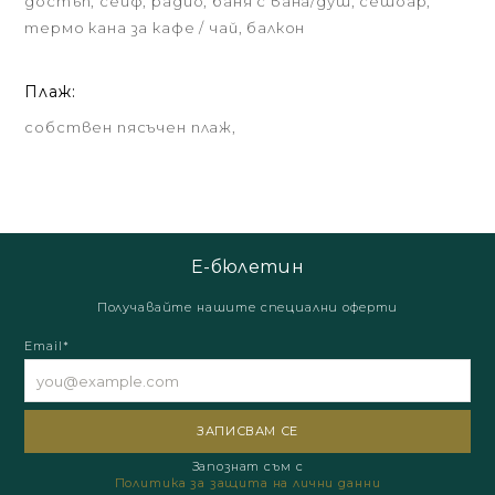
достъп, сейф, радио, баня с вана/душ, сешоар,
термо кана за кафе / чай, балкон
Плаж:
собствен пясъчен плаж,
Е-бюлетин
Получавайте нашите специални оферти
Email*
Запознат съм с
Политика за защита на лични данни