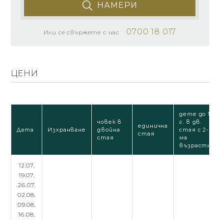
НАМЕРИ
0700 18 017
Или се свържете с нас
ЦЕНИ
дете до 12
човек в
г. в дв.
единична
Дата
Изхранване
двойна
стая с 2-
стая
стая
ма
възрастни
12.07,
19.07,
26.07,
02.08,
09.08,
16.08,