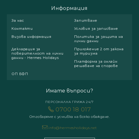
Информация
За нас
Запитване
Контакти
Условия за записване
Визова информация
Политика за защита на
лични данни
Декларация за
Приложение 2 от закона
поверителност на лични
за туризма
данни - Hermes Holidays
Платформа за онлайн
решаване на спорове
ОП БФП
Имате въпроси?
ПЕРСОНАЛНА ГРИЖА 24/7
0700 18 017
Отговаряме с усмивка на всяко обаждане.
info@hermesholidays.net