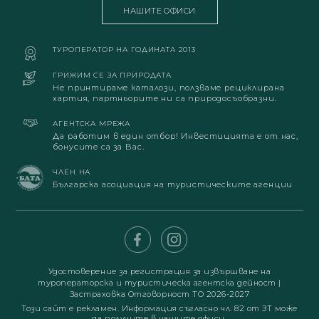
НАШИТЕ ОФИСИ
ТУРОПЕРАТОР НА ГОДИНАТА 2013
ГРИЖИМ СЕ ЗА ПРИРОДАТА
Не принтираме каталози, ползваме рециклирана
хартия, партньорите ни са природосъобразни.
АГЕНТСКА МРЕЖА
Да работим в един отбор! Инвестицията е от нас,
бонусите са за Вас.
ЧЛЕН НА
Българска асоциация на туристическите агенции
Удостоверение за регистрация за извършване на
туроператорска и туристическа агентска дейност
|
Застраховка Отговорност ТО 2026-2027
Този сайт е рекламен. Информация съгласно чл. 82 от ЗТ може
да получите в нашите офиси.