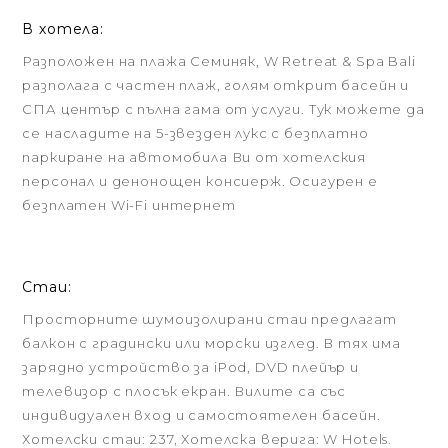
В хотела:
Разположен на плажа Семиняк, W Retreat & Spa Bali
разполага с частен плаж, голям открит басейн и
СПА център с пълна гама от услуги. Тук можете да
се насладите на 5-звезден лукс с безплатно
паркиране на автомобила Ви от хотелския
персонал и денонощен консиерж. Осигурен е
безплатен Wi-Fi интернет
Стаи:
Просторните шумоизолирани стаи предлагат
балкон с градински или морски изглед. В тях има
зарядно устройство за iPod, DVD плейър и
телевизор с плосък екран. Вилите са със
индивидуален вход и самостоятелен басейн.
Хотелски стаи: 237, Хотелска верига: W Hotels.