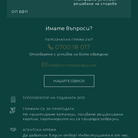
решаване на спорове
ОП БФП
Имате въпроси?
ПЕРСОНАЛНА ГРИЖА 24/7
0700 18 017
Отговаряме с усмивка на всяко обаждане.
info@hermesholidays.net
НАШИТЕ ОФИСИ
ТУРОПЕРАТОР НА ГОДИНАТА 2013
ГРИЖИМ СЕ ЗА ПРИРОДАТА
Не принтираме каталози, ползваме рециклирана
хартия, партньорите ни са природосъобразни.
АГЕНТСКА МРЕЖА
Да работим в един отбор! Инвестицията е от нас,