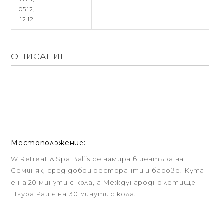
05.12,
12.12
ОПИСАНИЕ
Местоположение:
W Retreat & Spa Baliis се намира в центъра на
Семиняк, сред добри ресторанти и барове. Кута
е на 20 минути с кола, а Международно летище
Нгура Рай е на 30 минути с кола.