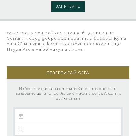
ЗАПИТВАНЕ
W Retreat & Spa Baliis се намира в центъра на
Семиняк, сред добри ресторанти и барове. Кута
е на 20 минути с кола, а Международно летище
Нгура Рай е на 30 минути с кола.
РЕЗЕРВИРАЙ СЕГА
Изберете дата на отпътуване и туристи и
намерете цена *изисква се отделна резервация за
всяка стая