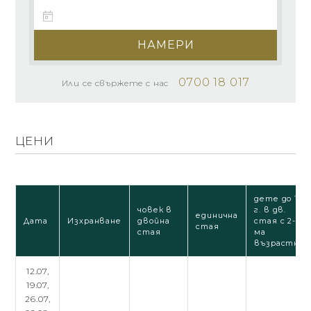
НАМЕРИ
0700 18 017
Или се свържете с нас
ЦЕНИ
дете до 12
човек в
г. в дв.
единична
Дата
Изхранване
двойна
стая с 2-
стая
стая
ма
възрастни
12.07,
19.07,
26.07,