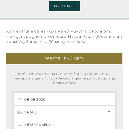
ЗАПИТВАНЕ
Хотел Mulia се намира на 40 минути с кола от.
международното летище Нгура Рай. Известният
храм Улувату е на 30 минути с кола.
РЕЗЕРВИРАЙ СЕГА
Изберете дата на отпътуване и туристи и
намерете цена *изисква се отделна резервация за
всяка стая
2 ВЪЗР. / 0 ДЕЦА