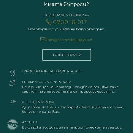
Имате въпроси?
ПЕРСОНАЛНА ГРИЖА 24/7
0700 18 017
Отговаряме с усмивка на всяко обаждане.
info@hermesholidays.net
НАШИТЕ ОФИСИ
ТУРОПЕРАТОР НА ГОДИНАТА 2013
ГРИЖИМ СЕ ЗА ПРИРОДАТА
Не принтираме каталози, ползваме рециклирана
хартия, партньорите ни са природосъобразни.
АГЕНТСКА МРЕЖА
Да работим в един отбор! Инвестицията е от нас,
бонусите са за Вас.
ЧЛЕН НА
Българска асоциация на туристическите агенции