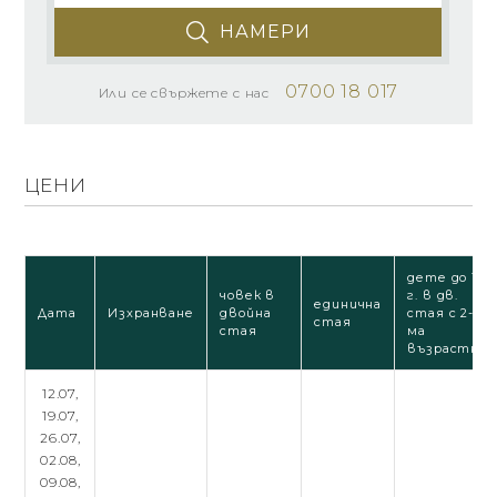
НАМЕРИ
0700 18 017
Или се свържете с нас
ЦЕНИ
дете до 12
човек в
г. в дв.
единична
Дата
Изхранване
двойна
стая с 2-
стая
стая
ма
възрастни
12.07,
19.07,
26.07,
02.08,
09.08,