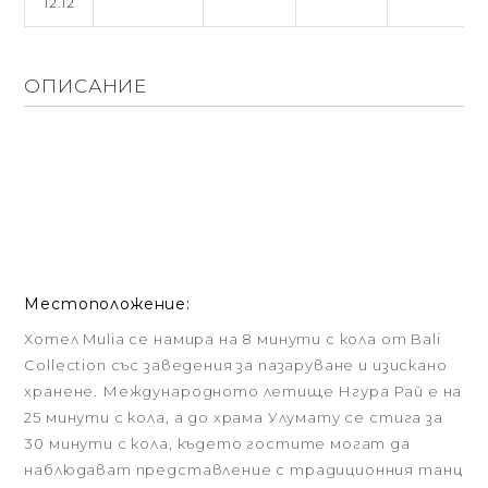
12.12
ОПИСАНИЕ
Местоположение:
Хотел Mulia се намира на 8 минути с кола от Bali
Collection със заведения за пазаруване и изискано
хранене. Международното летище Нгура Рай е на
25 минути с кола, а до храма Улумату се стига за
30 минути с кола, където гостите могат да
наблюдават представление с традиционния танц