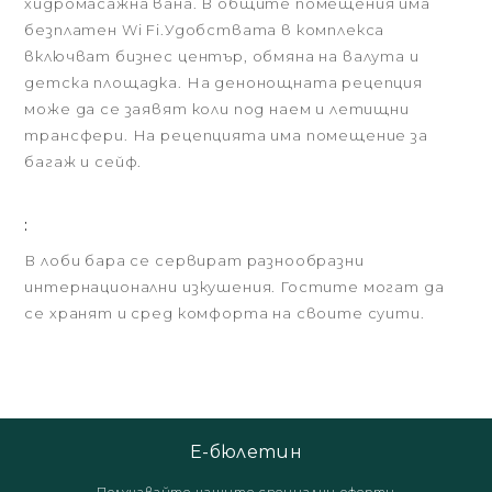
хидромасажна вана. В общите помещения има
безплатен Wi Fi.Удобствата в комплекса
включват бизнес център, обмяна на валута и
детска площадка. На денонощната рецепция
може да се заявят коли под наем и летищни
трансфери. На рецепцията има помещение за
багаж и сейф.
:
В лоби бара се сервират разнообразни
интернационални изкушения. Гостите могат да
се хранят и сред комфорта на своите суити.
Е-бюлетин