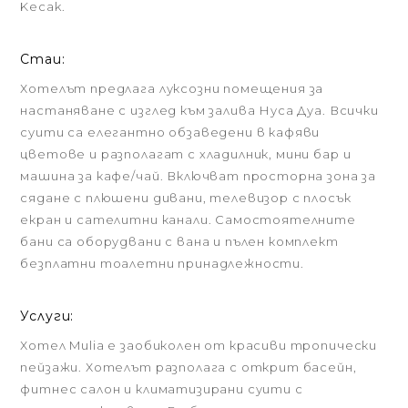
Kecak.
Стаи:
Хотелът предлага луксозни помещения за
настаняване с изглед към залива Нуса Дуа. Всички
суити са елегантно обзаведени в кафяви
цветове и разполагат с хладилник, мини бар и
машина за кафе/чай. Включват просторна зона за
сядане с плюшени дивани, телевизор с плосък
екран и сателитни канали. Самостоятелните
бани са оборудвани с вана и пълен комплект
безплатни тоалетни принадлежности.
Услуги:
Хотел Mulia е заобиколен от красиви тропически
пейзажи. Хотелът разполага с открит басейн,
фитнес салон и климатизирани суити с