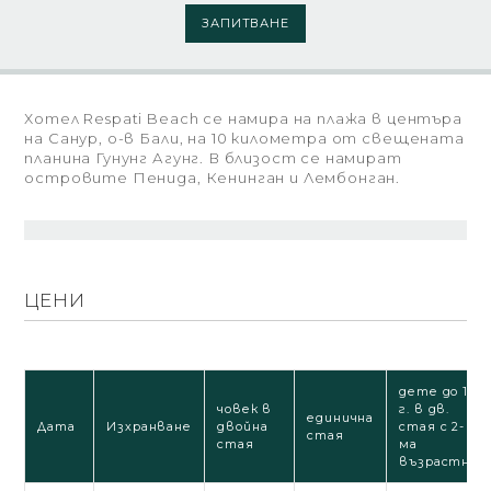
ЗАПИТВАНЕ
Хотел Respati Beach се намира на плажа в центъра
на Санур, о-в Бали, на 10 километра от свещената
планина Гунунг Агунг. В близост се намират
островите Пенида, Кенинган и Лембонган.
ЦЕНИ
дете до 12
човек в
г. в дв.
единична
Дата
Изхранване
двойна
стая с 2-
стая
стая
ма
възрастни