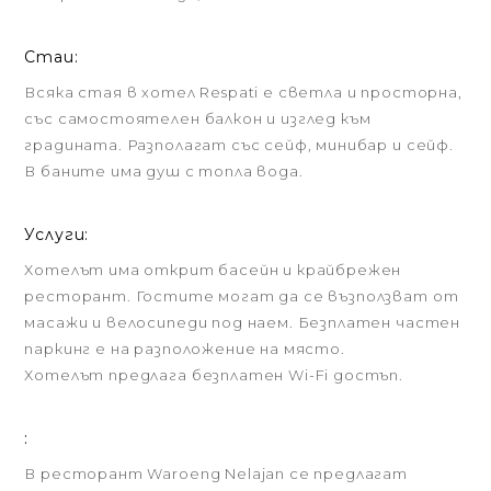
Стаи:
Всяка стая в хотел Respati е светла и просторна,
със самостоятелен балкон и изглед към
градината. Разполагат със сейф, минибар и сейф.
В баните има душ с топла вода.
Услуги:
Хотелът има открит басейн и крайбрежен
ресторант. Гостите могат да се възползват от
масажи и велосипеди под наем. Безплатен частен
паркинг е на разположение на място.
Хотелът предлага безплатен Wi-Fi достъп.
:
В ресторант Waroeng Nelajan се предлагат