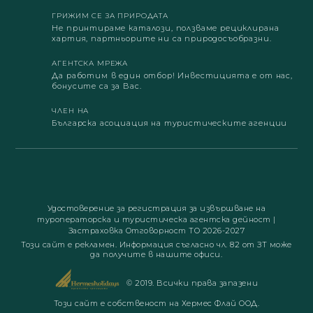
ГРИЖИМ СЕ ЗА ПРИРОДАТА
Не принтираме каталози, ползваме рециклирана
хартия, партньорите ни са природосъобразни.
АГЕНТСКА МРЕЖА
Да работим в един отбор! Инвестицията е от нас,
бонусите са за Вас.
ЧЛЕН НА
Българска асоциация на туристическите агенции
Удостоверение за регистрация за извършване на
туроператорска и туристическа агентска дейност
|
Застраховка Отговорност ТО 2026-2027
Този сайт е рекламен. Информация съгласно чл. 82 от ЗТ може
да получите в нашите офиси.
© 2019. Всички права запазени
Този сайт е собственост на Хермес Флай ООД.