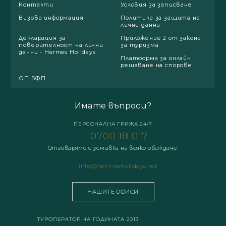
Контакти
Условия за записване
Визова информация
Политика за защита на
лични данни
Декларация за
Приложение 2 от закона
поверителност на лични
за туризма
данни - Hermes Holidays
Платформа за онлайн
решаване на спорове
ОП БФП
Имате въпроси?
ПЕРСОНАЛНА ГРИЖА 24/7
0700 18 017
Отговаряме с усмивка на всяко обаждане.
info@hermesholidays.net
НАШИТЕ ОФИСИ
ТУРОПЕРАТОР НА ГОДИНАТА 2013