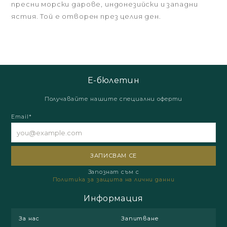
пресни морски дарове, индонезийски и западни
ястия. Той е отворен през целия ден.
Е-бюлетин
Получавайте нашите специални оферти
Email*
Запознат съм с
Политика за защита на лични данни
Информация
За нас
Запитване