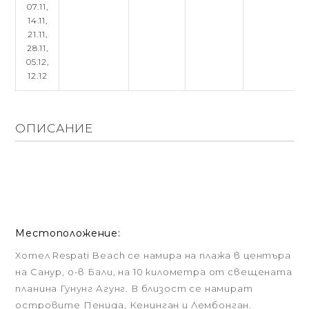
07.11,
14.11,
21.11,
28.11,
05.12,
12.12
ОПИСАНИЕ
Местоположение:
Хотел Respati Beach се намира на плажа в центъра
на Санур, о-в Бали, на 10 километра от свещената
планина Гунунг Агунг. В близост се намират
островите Пенида, Кенинган и Лембонган.