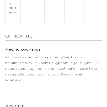
21.11,
28.11,
05.12,
12.12
ОПИСАНИЕ
Местоположение:
на брега на морето в район Тубан, в най-
приятната южна част на курортна зона Кута, на
пешеходно разстояние от главните търговски
центрове, ресторанти и развлекателни
комплекси
В хотела: