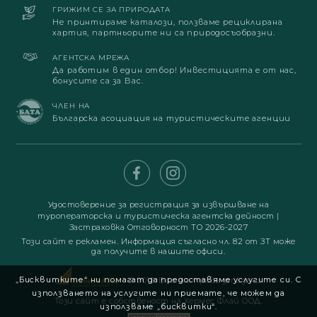
ГРИЖИМ СЕ ЗА ПРИРОДАТА
Не принтираме каталози, ползваме рециклирана
хартия, партньорите ни са природосъобразни.
АГЕНТСКА МРЕЖА
Да работим в един отбор! Инвестицията е от нас,
бонусите са за Вас.
ЧЛЕН НА
Българска асоциация на туристическите агенции
Удостоверение за регистрация за извършване на
туроператорска и туристическа агентска дейност
|
Застраховка Отговорност ТО 2026-2027
Този сайт е рекламен. Информация съгласно чл. 82 от ЗТ може
да получите в нашите офиси.
„Бисквитките“ ни помагат да предоставяме услугите си. С
© 2019. Всички права запазени
използването на услугите ни приемате, че можем да
Този сайт е собственост на Хермес Флай ООД.
използваме „бисквитки“.