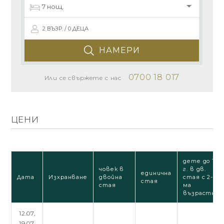
2 ВЪЗР. / 0 ДЕЦА
НАМЕРИ
0700 18 017
Или се свържете с нас
ЦЕНИ
дете до 12
човек в
г. в дв.
единична
Дата
Изхранване
двойна
стая с 2-
стая
стая
ма
възрастни
12.07,
19.07,