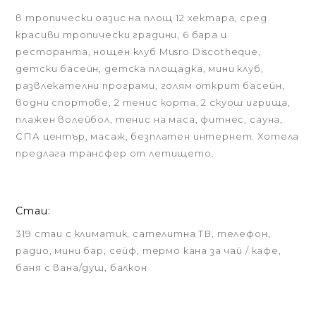
в тропически оазис на площ 12 хектара, сред
красиви тропически градини, 6 бара и
ресторанта, нощен клуб Musro Discotheque,
детски басейн, детска площадка, мини клуб,
развлекателни програми, голям открит басейн,
водни спортове, 2 тенис корта, 2 скуош игрища,
плажен волейбол, тенис на маса, фитнес, сауна,
СПА център, масаж, безплатен интернет. Хотела
предлага трансфер от летището.
Стаи:
319 стаи с климатик, сателитна ТВ, телефон,
радио, мини бар, сейф, термо кана за чай / кафе,
баня с вана/душ, балкон