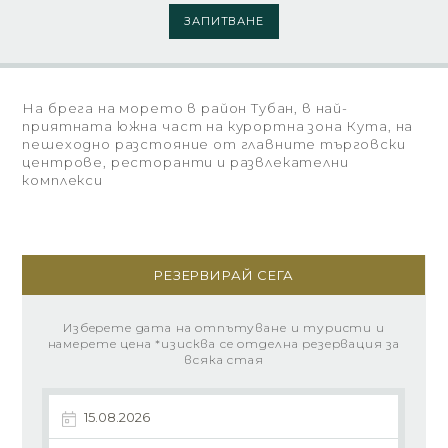
ЗАПИТВАНЕ
На брега на морето в район Тубан, в най-
приятната южна част на курортна зона Кута, на
пешеходно разстояние от главните търговски
центрове, ресторанти и развлекателни
комплекси
РЕЗЕРВИРАЙ СЕГА
Изберете дата на отпътуване и туристи и
намерете цена *изисква се отделна резервация за
всяка стая