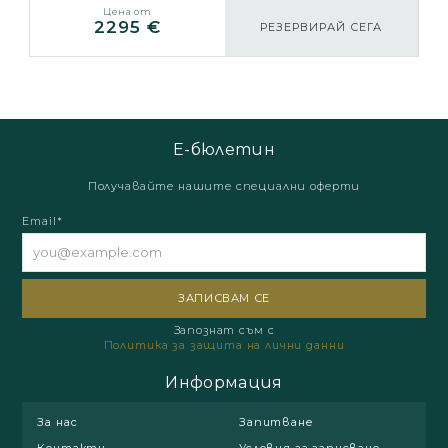
Цена от
2295 €
РЕЗЕРВИРАЙ СЕГА
Е-бюлетин
Получавайте нашите специални оферти
Email*
Запознат съм с
Политика за защита на лични данни
Информация
За нас
Запитване
Контакти
Условия за записване