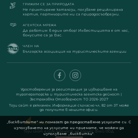
ГРИЖИМ СЕ ЗА ПРИРОДАТА
Не принтираме каталози, ползваме рециклирана
хартия, партньорите ни са природосъобразни.
АГЕНТСКА МРЕЖА
Да работим в един отбор! Инвестицията е от нас,
бонусите са за Вас.
ЧЛЕН НА
Българска асоциация на туристическите агенции
Удостоверение за регистрация за извършване на
туроператорска и туристическа агентска дейност
|
Застраховка Отговорност ТО 2026-2027
Този сайт е рекламен. Информация съгласно чл. 82 от ЗТ може
да получите в нашите офиси.
„Бисквитките“ ни помагат да предоставяме услугите си. С
© 2019. Всички права запазени
използването на услугите ни приемате, че можем да
Този сайт е собственост на Хермес Флай ООД.
използваме „бисквитки“.