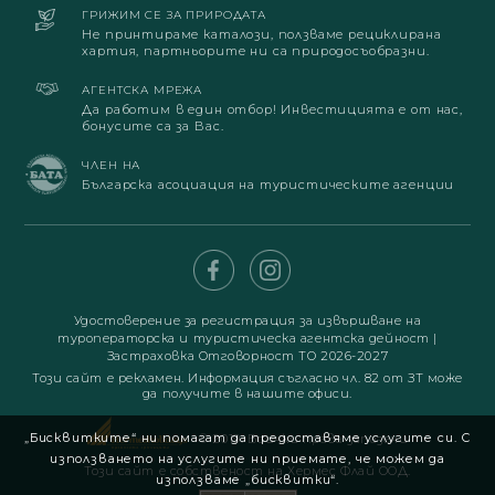
ГРИЖИМ СЕ ЗА ПРИРОДАТА
Не принтираме каталози, ползваме рециклирана
хартия, партньорите ни са природосъобразни.
АГЕНТСКА МРЕЖА
Да работим в един отбор! Инвестицията е от нас,
бонусите са за Вас.
ЧЛЕН НА
Българска асоциация на туристическите агенции
Удостоверение за регистрация за извършване на
туроператорска и туристическа агентска дейност
|
Застраховка Отговорност ТО 2026-2027
Този сайт е рекламен. Информация съгласно чл. 82 от ЗТ може
да получите в нашите офиси.
„Бисквитките“ ни помагат да предоставяме услугите си. С
© 2019. Всички права запазени
използването на услугите ни приемате, че можем да
Този сайт е собственост на Хермес Флай ООД.
използваме „бисквитки“.