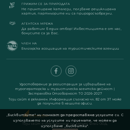
ГРИЖИМ СЕ ЗА ПРИРОДАТА
Не принтираме каталози, ползваме рециклирана
хартия, партньорите ни са природосъобразни.
АГЕНТСКА МРЕЖА
Да работим в един отбор! Инвестицията е от нас,
бонусите са за Вас.
ЧЛЕН НА
Българска асоциация на туристическите агенции
Удостоверение за регистрация за извършване на
туроператорска и туристическа агентска дейност
|
Застраховка Отговорност ТО 2026-2027
Този сайт е рекламен. Информация съгласно чл. 82 от ЗТ може
да получите в нашите офиси.
„Бисквитките“ ни помагат да предоставяме услугите си. С
© 2019. Всички права запазени
използването на услугите ни приемате, че можем да
Този сайт е собственост на Хермес Флай ООД.
използваме „бисквитки“.