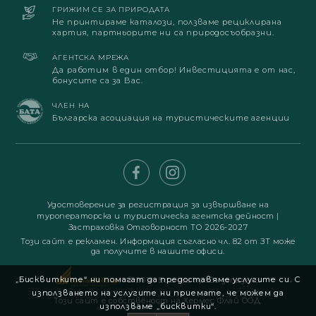
ГРИЖИМ СЕ ЗА ПРИРОДАТА
Не принтираме каталози, ползваме рециклирана
хартия, партньорите ни са природосъобразни.
АГЕНТСКА МРЕЖА
Да работим в един отбор! Инвестицията е от нас,
бонусите са за Вас.
ЧЛЕН НА
Българска асоциация на туристическите агенции
Удостоверение за регистрация за извършване на
туроператорска и туристическа агентска дейност
|
Застраховка Отговорност ТО 2026-2027
Този сайт е рекламен. Информация съгласно чл. 82 от ЗТ може
да получите в нашите офиси.
„Бисквитките“ ни помагат да предоставяме услугите си. С
© 2019. Всички права запазени
използването на услугите ни приемате, че можем да
Този сайт е собственост на Хермес Флай ООД.
използваме „бисквитки“.