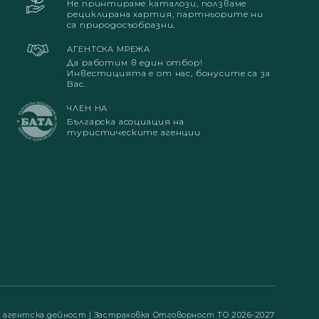
Не принтираме каталози, ползваме
рециклирана хартия, партньорите ни
са природосъобразни.
АГЕНТСКА МРЕЖА
Да работим в един отбор!
Инвестицията е от нас, бонусите са за
Вас.
ЧЛЕН НА
Българска асоциация на
туристическите агенции
а агентска дейност
|
Застраховка Отговорност ТО 2026-2027