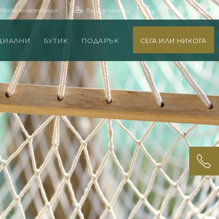
0700 18 017
оверка на резервация
Вход за агенти
ЦИАЛНИ
БУТИК
ПОДАРЪК
СЕГА ИЛИ НИКОГА