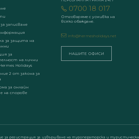
ПЕРСОНАЛНА ГРИЖА 24/7
0700 18 017
ане
ти
Отговаряме с усмивка на
всяко обаждане.
 за записване
информация
info@hermesholidays.net
а за защита на
анни
НАШИТЕ ОФИСИ
ция за
елност на лични
Hermes Holidays
ние 2 от закона за
а
ма за онлайн
е на спорове
ие за регистрация за извършване на туроператорска и туристическ