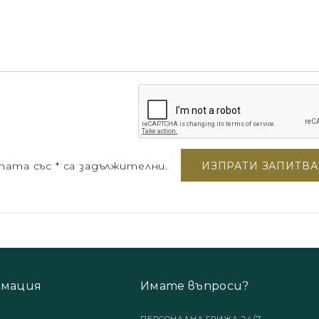
ата със * са задължителни.
мация
Имате въпроси?