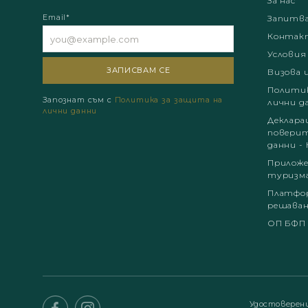
За нас
Email*
Запитв
Контак
Условия
Визова 
Политик
Запознат съм с
Политика за защита на
лични д
лични данни
Деклара
поверит
данни - 
Приложе
туризм
Платфор
решаван
ОП БФП
Удостоверен