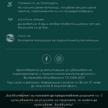
ГРИЖИМ СЕ ЗА ПРИРОДАТА
Не принтираме каталози, ползваме рециклирана
хартия, партньорите ни са природосъобразни.
АГЕНТСКА МРЕЖА
Да работим в един отбор! Инвестицията е от нас,
бонусите са за Вас.
ЧЛЕН НА
Българска асоциация на туристическите агенции
Удостоверение за регистрация за извършване на
туроператорска и туристическа агентска дейност
|
Застраховка Отговорност ТО 2026-2027
Този сайт е рекламен. Информация съгласно чл. 82 от ЗТ може
да получите в нашите офиси.
„Бисквитките“ ни помагат да предоставяме услугите си. С
© 2019. Всички права запазени
използването на услугите ни приемате, че можем да
Този сайт е собственост на Хермес Флай ООД.
използваме „бисквитки“.