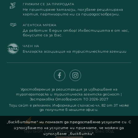
ГРИЖИМ СЕ ЗА ПРИРОДАТА
Не принтираме каталози, ползваме рециклирана
хартия, партньорите ни са природосъобразни.
АГЕНТСКА МРЕЖА
Да работим в един отбор! Инвестицията е от нас,
бонусите са за Вас.
ЧЛЕН НА
Българска асоциация на туристическите агенции
Удостоверение за регистрация за извършване на
туроператорска и туристическа агентска дейност
|
Застраховка Отговорност ТО 2026-2027
Този сайт е рекламен. Информация съгласно чл. 82 от ЗТ може
да получите в нашите офиси.
„Бисквитките“ ни помагат да предоставяме услугите си. С
© 2019. Всички права запазени
използването на услугите ни приемате, че можем да
Този сайт е собственост на Хермес Флай ООД.
използваме „бисквитки“.