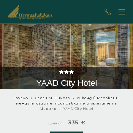
YAAD City Hotel
Начало
Сега или Никога
Уикенд в Маракеш –
между пясъците, подправките и залезите на
Мароко
YAAD City Hotel
335
€
Цена от