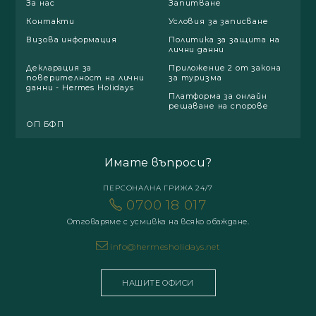
За нас
Запитване
Контакти
Условия за записване
Визова информация
Политика за защита на
лични данни
Декларация за
Приложение 2 от закона
поверителност на лични
за туризма
данни - Hermes Holidays
Платформа за онлайн
решаване на спорове
ОП БФП
Имате въпроси?
ПЕРСОНАЛНА ГРИЖА 24/7
0700 18 017
Отговаряме с усмивка на всяко обаждане.
info@hermesholidays.net
НАШИТЕ ОФИСИ