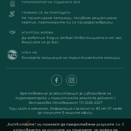
ТУРОПЕРАТОР НА ГОДИНАТА 2013
ГРИЖИМ СЕ ЗА ПРИРОДАТА
Не принтираме каталози, ползваме рециклирана
хартия, партньорите ни са природосъобразни.
АГЕНТСКА МРЕЖА
Да работим в един отбор! Инвестицията е от нас,
бонусите са за Вас.
ЧЛЕН НА
Българска асоциация на туристическите агенции
Удостоверение за регистрация за извършване на
туроператорска и туристическа агентска дейност
|
Застраховка Отговорност ТО 2026-2027
Този сайт е рекламен. Информация съгласно чл. 82 от ЗТ може
да получите в нашите офиси.
„Бисквитките“ ни помагат да предоставяме услугите си. С
© 2019. Всички права запазени
използването на услугите ни приемате, че можем да